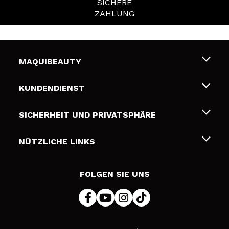
SICHERE
ZAHLUNG
MAQUIBEAUTY
Über uns
KUNDENDIENST
Beschäftigung
Liefer- und Versandkosten
SICHERHEIT UND PRIVATSPHÄRE
Geschenkkarten
Widerruf / Rücksendungen
Bedingungen und Datenschutz
NÜTZLICHE LINKS
Zahlung
Datenschutzrichtlinie
Kontakt
Cookies Policy
FOLGEN SIE UNS
Online Streitschlichtung (ODR)