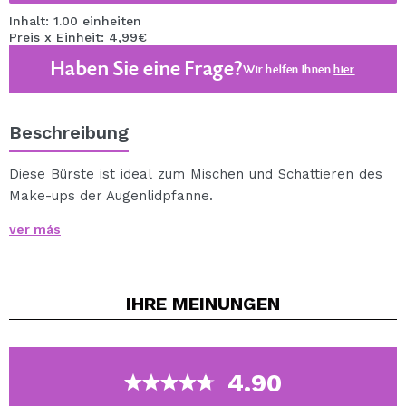
Inhalt: 1.00 einheiten
Preis x Einheit: 4,99€
Haben Sie eine Frage?
Wir helfen Ihnen
hier
Beschreibung
Diese Bürste ist ideal zum Mischen und Schattieren des
Make-ups der Augenlidpfanne.
Es passt sich perfekt der Kontur des Augenlids an.
ver más
Tragen Sie einen dunkleren Farbton in der Augenhöhle
auf, um Tiefe zu verleihen und den Look
hervorzuheben.
IHRE
MEINUNGEN
Entworfen in einer schönen grünen Meerwasserfarbe.
100% synthetisches Haar.
Cruelty free.
Vegan.
4.90