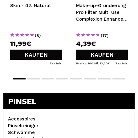
Skin - 02: Natural
Make-up-Grundierung
Pro Filter Multi Use
Complexion Enhancer
- Deep
(8)
(17)
11,99€
4,39€
KAUFEN
KAUFEN
Tax Inb.
Preis x 100 Ml: 13,30€
Tax Inb.
PINSEL
Accessoires
Pinselreiniger
Schwämme