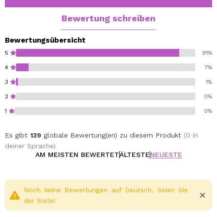
Bewertung schreiben
Bewertungsübersicht
5
91%
4
7%
3
1%
2
0%
1
0%
Es gibt
139
globale Bewertung(en) zu diesem Produkt
(0 in
deiner Sprache)
AM MEISTEN BEWERTET
ÄLTESTE
NEUESTE
Noch keine Bewertungen auf Deutsch. Seien Sie
der Erste!