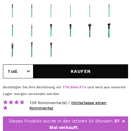
KAUFEN
Bestätigen Sie Ihre Bestellung vor
17
h
:
36
m
:
37
s
und wird aus unserem
Lager
morgen
versendet werden
139 Kommentar(e) /
Hinterlasse einen
Kommentar
Dieses Produkt wurde in den letzten 24 Stunden
37
Mal verkauft
.