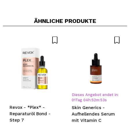
ÄHNLICHE PRODUKTE
Ein Video oder Foto teilen
Dein Video könnte das erste sein. Stell es dir vor...
Würden Sie diesen Kauf empfehlen?
Ja
Nein
5/5
SENDEN
Dieses Angebot endet in:
01
Tag
04
h
:
52
m
:
52
s
Revox - *Plex* -
Skin Generics -
Reparaturöl Bond -
Aufhellendes Serum
Step 7
mit Vitamin C