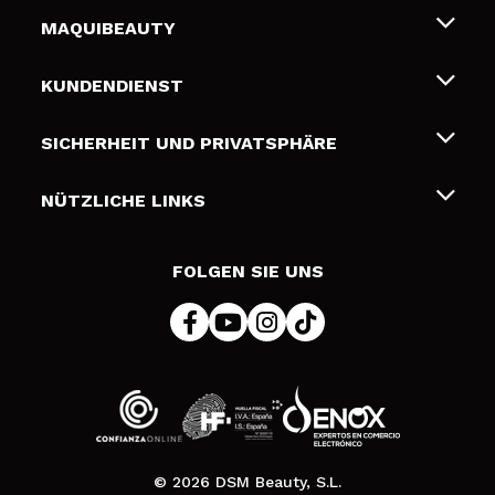
MAQUIBEAUTY
Über uns
KUNDENDIENST
Beschäftigung
Liefer- und Versandkosten
SICHERHEIT UND PRIVATSPHÄRE
Geschenkkarten
Widerruf / Rücksendungen
Bedingungen und Datenschutz
NÜTZLICHE LINKS
Zahlung
Datenschutzrichtlinie
Kontakt
Cookies Policy
FOLGEN SIE UNS
Online Streitschlichtung (ODR)
© 2026 DSM Beauty, S.L.