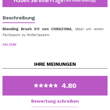
Haben Sie eine Frage?
Wir helfen Ihnen
hier
Beschreibung
Blending Brush 211 von CORAZONA,
ideal um einen
Farbsaum zu hinterlassen.
Dieser einfache Pinsel eignet sich perfekt zum Mischen
ver más
und für nahtlose Schatten.
Hergestellt aus weichem Haar und etwas länger als
sein vorheriger Bruder, die Bürste 234.
IHRE
MEINUNGEN
Holen Sie sich mit diesem CORAZONA-Pinsel einen
professionellen Augenaufschlag.
Entworfen in einer schönen marinegrün-aquafarbenen
Farbe.
4.80
100 % Kunsthaar.
Cruelty free.
Bewertung schreiben
vegan.