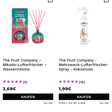
The Fruit Company –
The Fruit Company -
Mikado-Lufterfrischer –
Mehrzweck-Lufterfrischer-
Wassermelone
Spray - Kokosnuss
(5)
(16)
3,69€
1,99€
KAUFEN
KAUFEN
Tax Inb.
Preis x 100 Ml: 0,80€
Tax Inb.