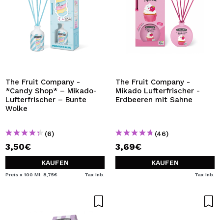
The Fruit Company -
The Fruit Company -
*Candy Shop* – Mikado-
Mikado Lufterfrischer -
Lufterfrischer – Bunte
Erdbeeren mit Sahne
Wolke
(6)
(46)
3,50€
3,69€
KAUFEN
KAUFEN
Preis x 100 Ml: 8,75€
Tax Inb.
Tax Inb.