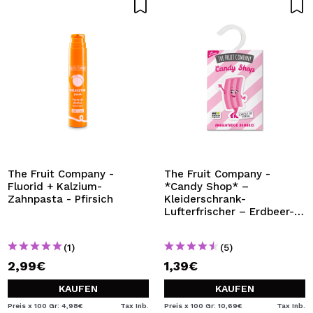
The Fruit Company -
The Fruit Company -
Fluorid + Kalzium-
*Candy Shop* –
Zahnpasta - Pfirsich
Kleiderschrank-
Lufterfrischer – Erdbeer-
Kaugummi
(1)
(5)
2,99€
1,39€
KAUFEN
KAUFEN
Preis x 100 Gr: 4,98€
Tax Inb.
Preis x 100 Gr: 10,69€
Tax Inb.