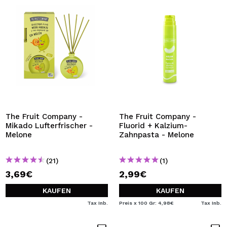
The Fruit Company -
The Fruit Company -
Mikado Lufterfrischer -
Fluorid + Kalzium-
Melone
Zahnpasta - Melone
(21)
(1)
3,69€
2,99€
KAUFEN
KAUFEN
Tax Inb.
Preis x 100 Gr: 4,98€
Tax Inb.