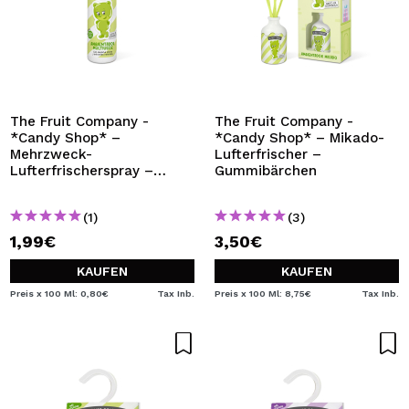
The Fruit Company -
The Fruit Company -
*Candy Shop* –
*Candy Shop* – Mikado-
Mehrzweck-
Lufterfrischer –
Lufterfrischerspray –
Gummibärchen
Gummibärchen
(1)
(3)
1,99€
3,50€
KAUFEN
KAUFEN
Preis x 100 Ml: 0,80€
Tax Inb.
Preis x 100 Ml: 8,75€
Tax Inb.