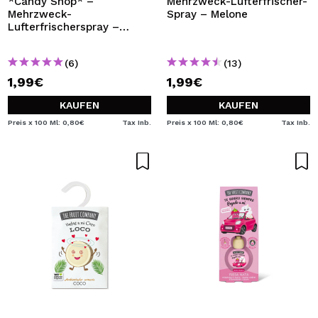
*Candy Shop* –
Mehrzweck-Lufterfrischer-
Mehrzweck-
Spray – Melone
Lufterfrischerspray –
Zuckerwatte
(6)
(13)
1,99€
1,99€
KAUFEN
KAUFEN
Preis x 100 Ml: 0,80€
Tax Inb.
Preis x 100 Ml: 0,80€
Tax Inb.