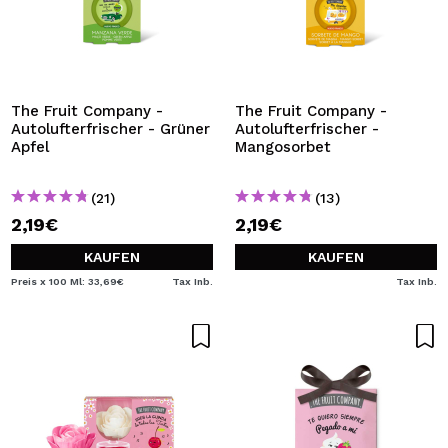
The Fruit Company -
The Fruit Company -
Autolufterfrischer - Grüner
Autolufterfrischer -
Apfel
Mangosorbet
(21)
(13)
2,19€
2,19€
KAUFEN
KAUFEN
Preis x 100 Ml: 33,69€
Tax Inb.
Tax Inb.