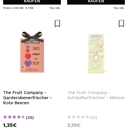
KAUFEN
KAUFEN
Preis x 100 Ml: 4,78€
Tax Inb.
Tax Inb.
The Fruit Company -
The Fruit Company -
Garderobenerfrischer -
Autolufterfrischer - Melone
Rote Beeren
(35)
(21)
1,35€
2,19€