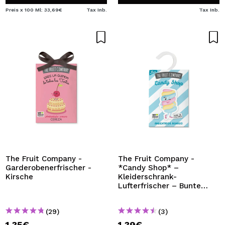
Preis x 100 Ml: 33,69€
Tax Inb.
Tax Inb.
The Fruit Company -
The Fruit Company -
Garderobenerfrischer -
*Candy Shop* –
Kirsche
Kleiderschrank-
Lufterfrischer – Bunte
Wolke
(29)
(3)
1,35€
1,39€