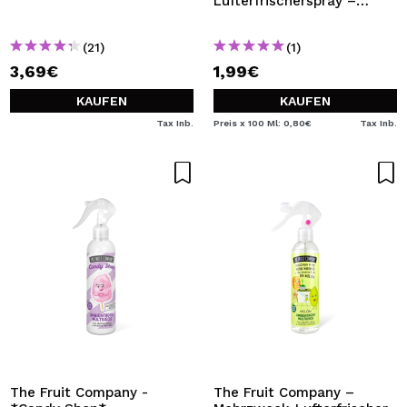
Lufterfrischerspray –
Bunte Wolke
(21)
(1)
3,69€
1,99€
KAUFEN
KAUFEN
Tax Inb.
Preis x 100 Ml: 0,80€
Tax Inb.
The Fruit Company -
The Fruit Company –