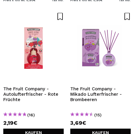
Preis x 100 Ml: 0,80€
Tax Inb.
Preis x 100 Ml: 0,80€
Tax Inb.
The Fruit Company -
The Fruit Company -
Autolufterfrischer - Rote
Mikado Lufterfrischer -
Früchte
Brombeeren
(16)
(15)
2,19€
3,69€
KAUFEN
KAUFEN