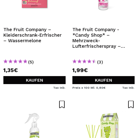
The Fruit Company –
The Fruit Company -
Kleiderschrank-Erfrischer
*Candy Shop* –
– Wassermelone
Mehrzweck-
Lufterfrischerspray –
Erdbeer-Kaugummi
(5)
(3)
1,35€
1,99€
KAUFEN
KAUFEN
Tax Inb.
Preis x 100 Ml: 0,80€
Tax Inb.