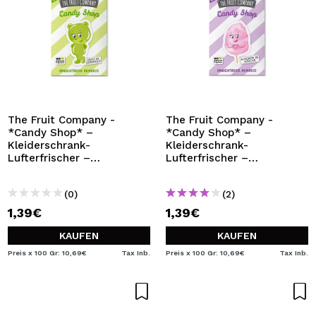
The Fruit Company -
The Fruit Company -
*Candy Shop* –
*Candy Shop* –
Kleiderschrank-
Kleiderschrank-
Lufterfrischer –
Lufterfrischer –
Gummibärchen
Zuckerwatte
(0)
(2)
1,39€
1,39€
KAUFEN
KAUFEN
Preis x 100 Gr: 10,69€
Tax Inb.
Preis x 100 Gr: 10,69€
Tax Inb.