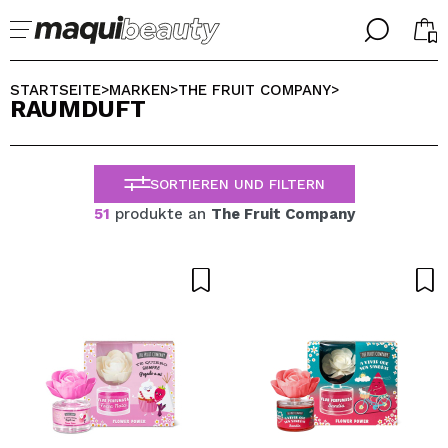
╳
╳
WÄHLE DEINE SPRACHE
STARTSEITE
MARKEN
THE FRUIT COMPANY
>
>
>
RAUMDUFT
Ich bin bereits #maquilover, ich habe ein Konto
WILLKOMMEN!
ALEMAN
ESPAÑOL
SORTIEREN UND FILTERN
ENGLISH
FRANCES
51
produkte an
The Fruit Company
ITALIANO
PORTUGUESE
Passwort vergessen?
Ich habe hier kein Konto