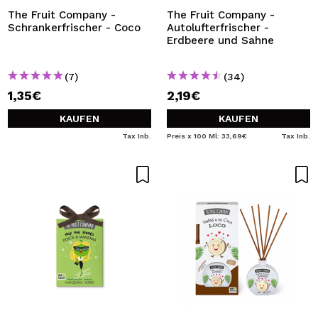
The Fruit Company -
The Fruit Company -
Schrankerfrischer - Coco
Autolufterfrischer -
Erdbeere und Sahne
(7)
(34)
1,35€
2,19€
KAUFEN
KAUFEN
Tax Inb.
Preis x 100 Ml: 33,69€
Tax Inb.