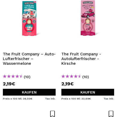
The Fruit Company – Auto-
The Fruit Company -
Lufterfrischer –
Autolufterfrischer -
Wassermelone
Kirsche
(10)
(10)
2,19€
2,19€
KAUFEN
KAUFEN
Preis x 100 Ml: 36,50€
Tax Inb.
Preis x 100 Ml: 33,69€
Tax Inb.