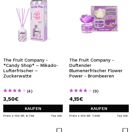
The Fruit Company -
The Fruit Company -
*Candy Shop* – Mikado-
Duftender
Lufterfrischer –
Blumenerfrischer Flower
Zuckerwatte
Power - Brombeeren
(4)
(9)
3,50€
4,15€
KAUFEN
KAUFEN
Preis x 100 Ml: 8,75€
Tax Inb.
Preis x 100 Ml: 7,55€
Tax Inb.