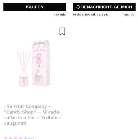
KAUFEN
BENACHRICHTIGE MICH
Tax Inb.
Preis x 100 Ml: 33,69€
Tax Inb.
The Fruit Company -
*Candy Shop* – Mikado-
Lufterfrischer – Erdbeer-
Kaugummi
(3)