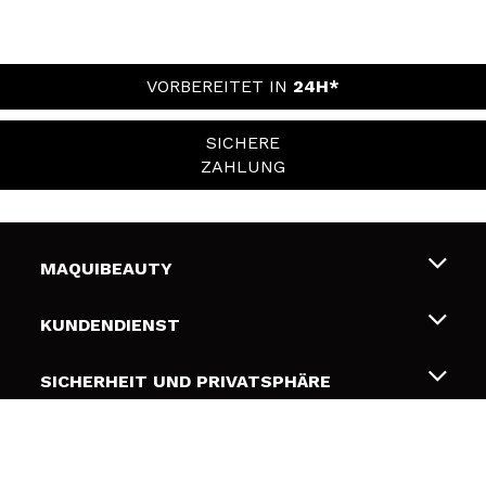
VORBEREITET IN
24H*
SICHERE
ZAHLUNG
MAQUIBEAUTY
Über uns
KUNDENDIENST
Beschäftigung
Liefer- und Versandkosten
SICHERHEIT UND PRIVATSPHÄRE
Geschenkkarten
Widerruf / Rücksendungen
Bedingungen und Datenschutz
NÜTZLICHE LINKS
Zahlung
Datenschutzrichtlinie
Kontakt