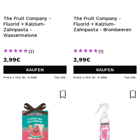
The Fruit Company -
The Fruit Company -
Fluorid + Kalzium-
Fluorid + Kalzium-
Zahnpasta -
Zahnpasta - Brombeeren
Wassermelone
(2)
(1)
2,99€
2,99€
KAUFEN
KAUFEN
Preis x 100 Gr: 4,98€
Tax Inb.
Preis x 100 Gr: 4,98€
Tax Inb.