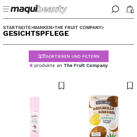
╳
╳
WÄHLE DEINE SPRACHE
STARTSEITE
MARKEN
THE FRUIT COMPANY
>
>
>
GESICHTSPFLEGE
Ich bin bereits #maquilover, ich habe ein Konto
WILLKOMMEN!
ALEMAN
ESPAÑOL
SORTIEREN UND FILTERN
ENGLISH
FRANCES
8
produkte an
The Fruit Company
ITALIANO
PORTUGUESE
Passwort vergessen?
Ich habe hier kein Konto