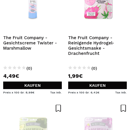
The Fruit Company -
The Fruit Company -
Gesichtscreme Twister -
Reinigende Hydrogel-
Marshmallow
Gesichtsmaske -
Drachenfrucht
(0)
(0)
4,49€
1,99€
KAUFEN
KAUFEN
Preis x 100 Gr: 8,98€
Tax Inb.
Preis x 100 Gr: 6,42€
Tax Inb.