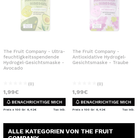
The Fruit Company - Ultra-
The Fruit Company -
feuchtigkeitsspendende
Antioxidative Hydrogel-
Hydrogel-Gesichtsmaske -
Gesichtsmaske - Traube
Avocado
(0)
(0)
1,99€
1,99€
BENACHRICHTIGE MICH
BENACHRICHTIGE MICH
Preis x 100 Gr: 6,42€
Tax Inb.
Preis x 100 Gr: 6,42€
Tax Inb.
ALLE KATEGORIEN VON THE FRUIT