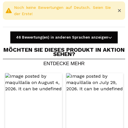
Noch keine Bewertungen auf Deutsch. Seien Sie
der Erste!
46 Bewertung(en) in anderen Sprachen anzeigen
MÖCHTEN SIE DIESES PRODUKT IN AKTION
SEHEN?
ENTDECKE MEHR
Ein Video oder Foto teilen
Dein Video könnte das erste sein. Stell es dir vor...
Würden Sie diesen Kauf empfehlen?
Ja
Nein
5/5
SENDEN