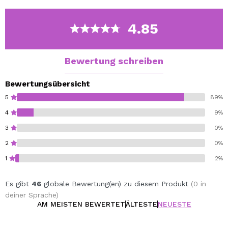
Appetitlicher Erdbeerkörper mit Noten von Gebäck.
Hintergrund, wo süße Vanille und Karamell überwiegen.
4.85
Bewertung schreiben
Bewertungsübersicht
5
89%
4
9%
3
0%
2
0%
1
2%
Es gibt
46
globale Bewertung(en) zu diesem Produkt
(0 in
deiner Sprache)
AM MEISTEN BEWERTET
ÄLTESTE
NEUESTE