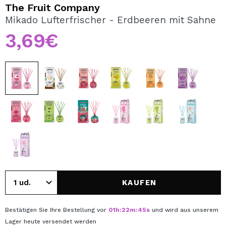
ICH MÖCHTE MICH
The Fruit Company
REGISTRIEREN
Mikado Lufterfrischer - Erdbeeren mit Sahne
3,69€
Durch die Erstellung eines Kontos bei Maquillalia.de
können Sie Ihre Einkäufe schnell tätigen, den Status Ihrer
Bestellungen überprüfen und Ihre bisherigen Vorgänge
einsehen.
BENUTZERKONTO ERSTELLEN
KAUFEN
Bestätigen Sie Ihre Bestellung vor
01
h
:
22
m
:
44
s
und wird aus unserem
Lager
heute
versendet werden