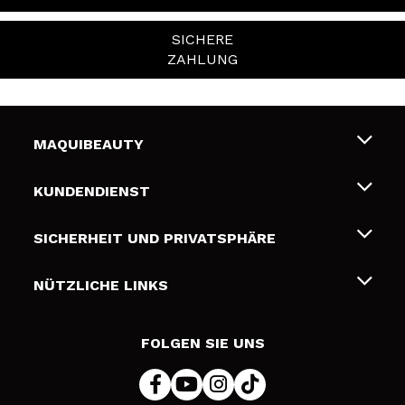
SICHERE
ZAHLUNG
MAQUIBEAUTY
Über uns
KUNDENDIENST
Beschäftigung
Liefer- und Versandkosten
SICHERHEIT UND PRIVATSPHÄRE
Geschenkkarten
Widerruf / Rücksendungen
Bedingungen und Datenschutz
NÜTZLICHE LINKS
Zahlung
Datenschutzrichtlinie
Kontakt
Cookies Policy
FOLGEN SIE UNS
Online Streitschlichtung (ODR)