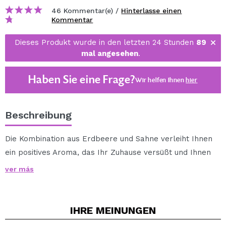
46 Kommentar(e) /
Hinterlasse einen
Kommentar
Dieses Produkt wurde in den letzten 24 Stunden
89
mal angesehen
.
Haben Sie eine Frage?
Wir helfen Ihnen
hier
Beschreibung
Die Kombination aus Erdbeere und Sahne verleiht Ihnen
ein positives Aroma, das Ihr Zuhause versüßt und Ihnen
nur angenehme und zarte Erinnerungen beschert.
ver más
0% Alkohol.
Riechbeschreibung: Erfrischende Erdbeernoten
IHRE
MEINUNGEN
überwiegen zusammen mit cremigen Milchnoten.