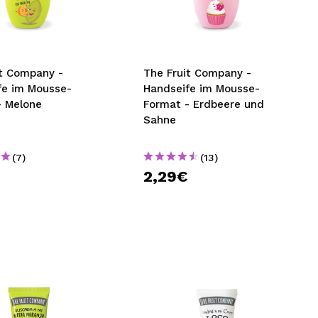
nsehen.
NUTZERKONTO ERSTELLEN
it Company -
The Fruit Company -
fe im Mousse-
Handseife im Mousse-
- Melone
Format - Erdbeere und
Sahne
(7)
(13)
€
2,29€