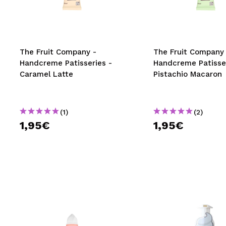
MAQUIFARMA
KOREA ZONE
TRAVEL SIZE
The Fruit Company -
The Fruit Company 
Handcreme Patisseries -
Handcreme Patisser
NATURE
Caramel Latte
Pistachio Macaron
SPECIALS
(1)
(2)
OUTLET
1,95€
1,95€
SIE SIND ZURÜCKGEKEHRT!
BALD VERFÜGBAR
BLOG