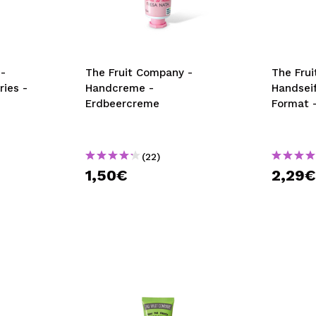
bisherigen Vorgänge ei
BE
-
The Fruit Company -
The Fru
ies -
Handcreme -
Handsei
Erdbeercreme
Format 
(22)
1,50€
2,29