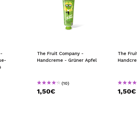
-
The Fruit Company -
The Fru
se-
Handcreme - Grüner Apfel
Handcre
s
(10)
1,50€
1,50€