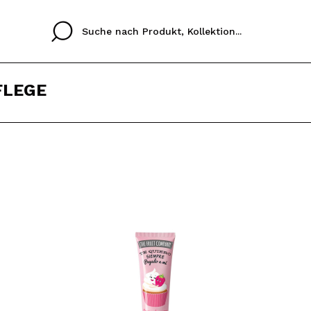
FLEGE
Cristina
Antonia
Ines
Ich habe hier kein K
SPRACHE
ez que
Buena experiencia
Muy bien
Spedizi
ICH M
ALEMAN
ESPAÑOL
eriencia
imballa
ajería.
elegan
REGIS
colori sc
Durch die Erstellung e
Einkäufe schnell tätig