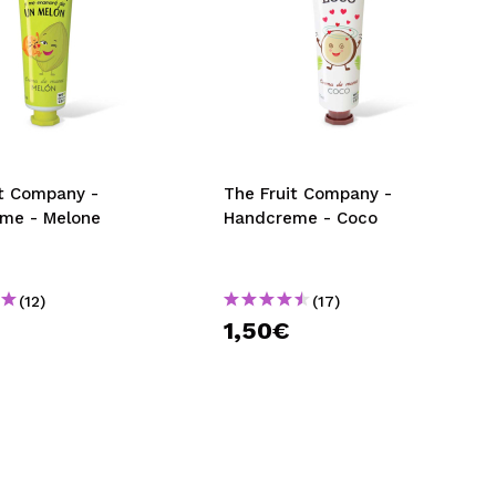
it Company -
The Fruit Company -
me - Melone
Handcreme - Coco
(12)
(17)
1,50€