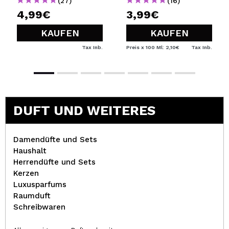
(27)
(16)
4,99€
3,99€
KAUFEN
KAUFEN
Tax Inb.
Preis x 100 Ml: 2,10€
Tax Inb.
DUFT UND WEITERES
Damendüfte und Sets
Haushalt
Herrendüfte und Sets
Kerzen
Luxusparfums
Raumduft
Schreibwaren