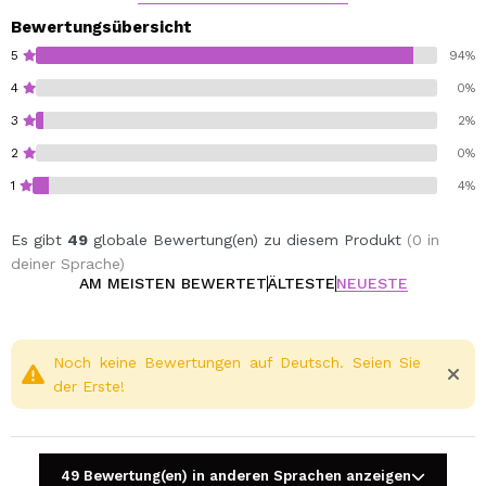
Bewertungsübersicht
5
94%
4
0%
3
2%
2
0%
1
4%
Es gibt
49
globale Bewertung(en) zu diesem Produkt
(0 in
deiner Sprache)
AM MEISTEN BEWERTET
ÄLTESTE
NEUESTE
Noch keine Bewertungen auf Deutsch. Seien Sie
der Erste!
49 Bewertung(en) in anderen Sprachen anzeigen