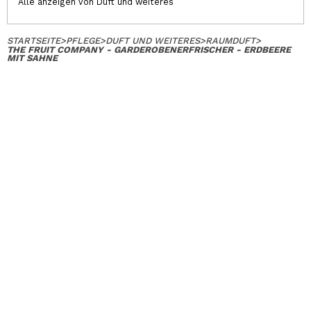
Alle anzeigen von Duft und weiteres
STARTSEITE
>
PFLEGE
>
DUFT UND WEITERES
>
RAUMDUFT
>
THE FRUIT COMPANY - GARDEROBENERFRISCHER - ERDBEERE
MIT SAHNE