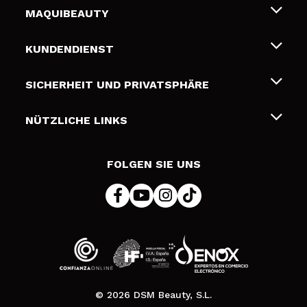
MAQUIBEAUTY
Über uns
KUNDENDIENST
Beschäftigung
Liefer- und Versandkosten
SICHERHEIT UND PRIVATSPHÄRE
Geschenkkarten
Widerruf / Rücksendungen
Bedingungen und Datenschutz
NÜTZLICHE LINKS
Zahlung
Datenschutzrichtlinie
Kontakt
Cookies Policy
FOLGEN SIE UNS
Online Streitschlichtung (ODR)
© 2026 DSM Beauty, S.L.