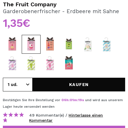
ICH MÖCHTE MICH
The Fruit Company
REGISTRIEREN
Garderobenerfrischer - Erdbeere mit Sahne
1,35€
Durch die Erstellung eines Kontos bei Maquillalia.de
können Sie Ihre Einkäufe schnell tätigen, den Status Ihrer
Bestellungen überprüfen und Ihre bisherigen Vorgänge
einsehen.
BENUTZERKONTO ERSTELLEN
KAUFEN
Bestätigen Sie Ihre Bestellung vor
06
h
:
01
m
:
19
s
und wird aus unserem
Lager
heute
versendet werden
49 Kommentar(e) /
Hinterlasse einen
Kommentar