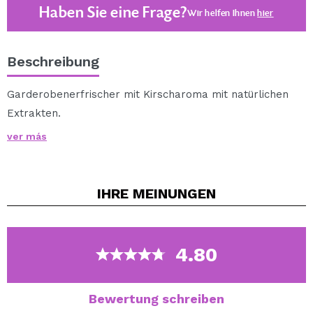
Haben Sie eine Frage?
Wir helfen Ihnen
hier
Beschreibung
Garderobenerfrischer mit Kirscharoma mit natürlichen
Extrakten.
ver más
Dauer mehr als 45 Tage.
Olfaktorische Beschreibung: Parfüm mit einem Strauß
IHRE
MEINUNGEN
roter Früchte, erfrischt mit grünen Noten und einem
leicht blumigen Hintergrund.
4.80
Bewertung schreiben