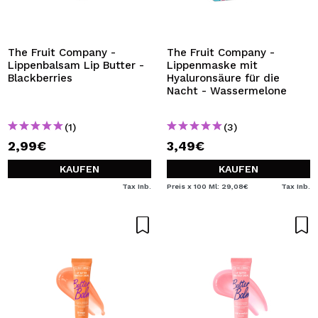
ICH MÖCHTE MICH
REGISTRIEREN
Durch die Erstellung eines Kontos bei Maquillalia.de
The Fruit Company -
The Fruit Company -
können Sie Ihre Einkäufe schnell tätigen, den Status Ihrer
Lippenbalsam Lip Butter -
Lippenmaske mit
Bestellungen überprüfen und Ihre bisherigen Vorgänge
Blackberries
Hyaluronsäure für die
einsehen.
Nacht - Wassermelone
(1)
(3)
BENUTZERKONTO ERSTELLEN
2,99€
3,49€
KAUFEN
KAUFEN
Tax Inb.
Preis x 100 Ml: 29,08€
Tax Inb.