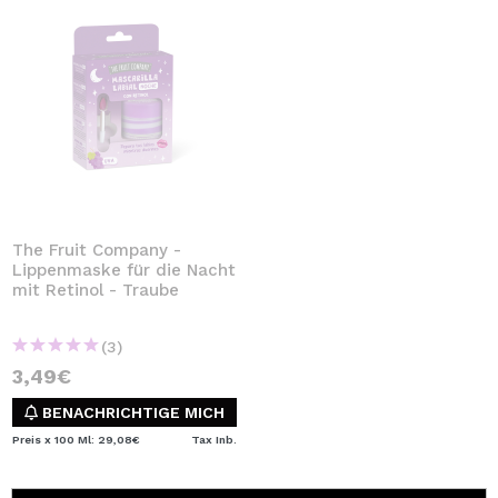
The Fruit Company -
Lippenmaske für die Nacht
mit Retinol - Traube
(3)
3,49€
BENACHRICHTIGE MICH
Preis x 100 Ml: 29,08€
Tax Inb.