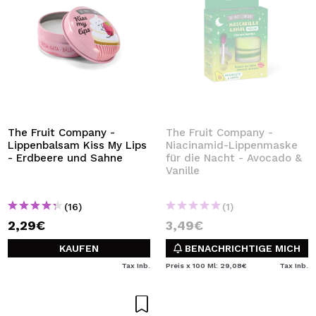
The Fruit Company -
The Fruit Company -
Lippenbalsam Kiss My Lips
Niacinamid-Lippenmaske
- Erdbeere und Sahne
für die Nacht - Avocado &
Vanille
(16)
(1)
2,29€
3,49€
KAUFEN
BENACHRICHTIGE MICH
Tax Inb.
Preis x 100 Ml: 29,08€
Tax Inb.