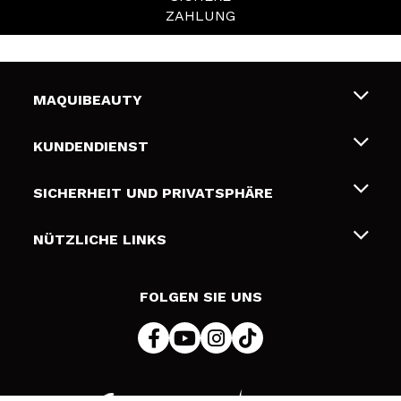
ZAHLUNG
MAQUIBEAUTY
Über uns
KUNDENDIENST
Beschäftigung
Liefer- und Versandkosten
SICHERHEIT UND PRIVATSPHÄRE
Geschenkkarten
Widerruf / Rücksendungen
Bedingungen und Datenschutz
NÜTZLICHE LINKS
Zahlung
Datenschutzrichtlinie
Kontakt
Cookies Policy
FOLGEN SIE UNS
Online Streitschlichtung (ODR)