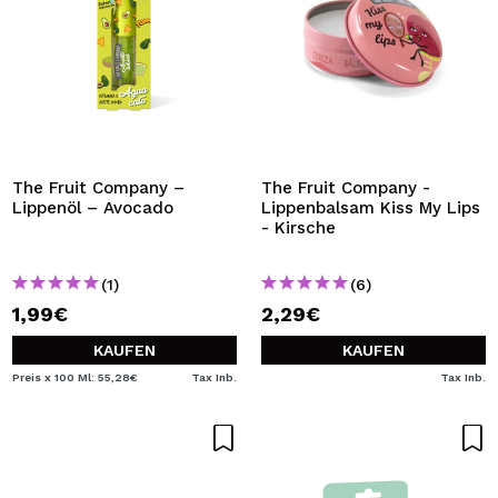
The Fruit Company –
The Fruit Company -
Lippenöl – Avocado
Lippenbalsam Kiss My Lips
- Kirsche
(1)
(6)
1,99€
2,29€
KAUFEN
KAUFEN
Preis x 100 Ml: 55,28€
Tax Inb.
Tax Inb.