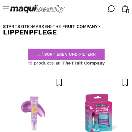
╳
╳
WÄHLE DEINE SPRACHE
STARTSEITE
MARKEN
THE FRUIT COMPANY
>
>
>
LIPPENPFLEGE
Ich bin bereits #maquilover, ich habe ein Konto
WILLKOMMEN!
ALEMAN
ESPAÑOL
SORTIEREN UND FILTERN
ENGLISH
FRANCES
15
produkte an
The Fruit Company
ITALIANO
PORTUGUESE
Passwort vergessen?
Ich habe hier kein Konto