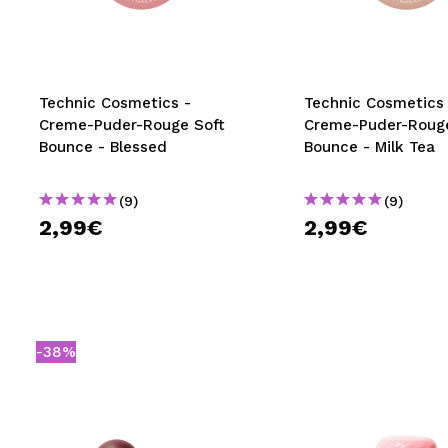
MAQUIFARMA
KOREA ZONE
TRAVEL SIZE
Technic Cosmetics -
Technic Cosmetics 
Creme-Puder-Rouge Soft
Creme-Puder-Rouge
NATURE
Bounce - Blessed
Bounce - Milk Tea
(9)
(9)
SPECIALS
2,99€
2,99€
OUTLET
SIE SIND ZURÜCKGEKEHRT!
BALD VERFÜGBAR
-38%
BLOG