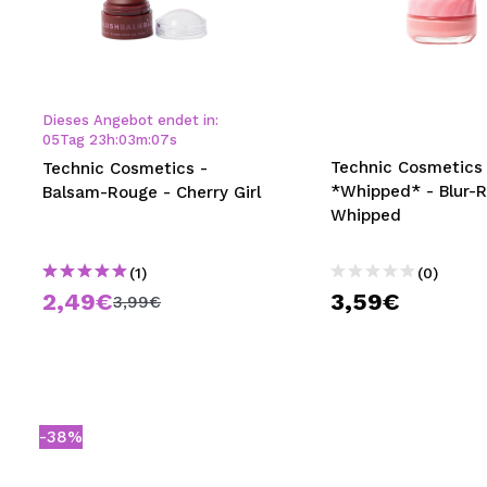
Dieses Angebot endet in:
05
Tag
23
h
:
03
m
:
06
s
Technic Cosmetics 
Technic Cosmetics -
*Whipped* - Blur-R
Balsam-Rouge - Cherry Girl
Whipped
(1)
(0)
2,49€
3,59€
3,99€
-38%