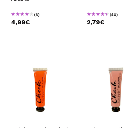
(6)
(40)
4,99€
2,79€