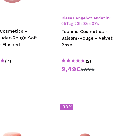
nsehen.
Dieses Angebot endet in:
05
Tag
23
h
:
03
m
:
06
s
NUTZERKONTO ERSTELLEN
 Cosmetics -
Technic Cosmetics -
uder-Rouge Soft
Balsam-Rouge - Velvet
- Flushed
Rose
(7)
(2)
€
2,49€
3,99€
-38%