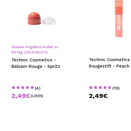
Dieses Angebot endet in:
05
Tag
23
h
:
03
m
:
06
s
Technic Cosmetics 
Technic Cosmetics -
Rougestift - Peach
Balsam-Rouge - Spritz
(4)
(19)
2,49€
2,49€
3,99€