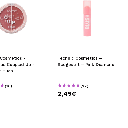
 Cosmetics -
Technic Cosmetics –
uo Coupled Up -
Rougestift – Pink Diamond
t Hues
(10)
(27)
€
2,49€