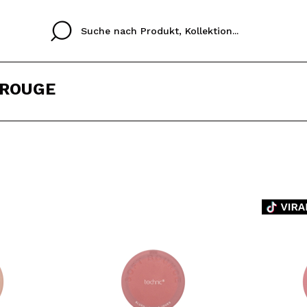
 ROUGE
Cristina
Antonia
Ines
Ich habe hier kein K
SPRACHE
ez que
Buena experiencia
Muy bien
Spedizi
ICH M
ALEMAN
ESPAÑOL
eriencia
imballa
ajería.
elegan
REGIS
colori sc
Durch die Erstellung e
Einkäufe schnell tätig