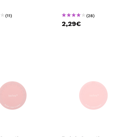
(11)
(28)
€
2,29€