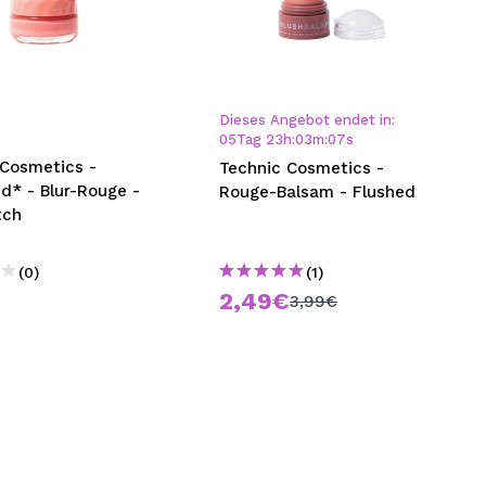
Dieses Angebot endet in:
05
Tag
23
h
:
03
m
:
06
s
 Cosmetics -
Technic Cosmetics -
d* - Blur-Rouge -
Rouge-Balsam - Flushed
tch
(0)
(1)
€
2,49€
3,99€