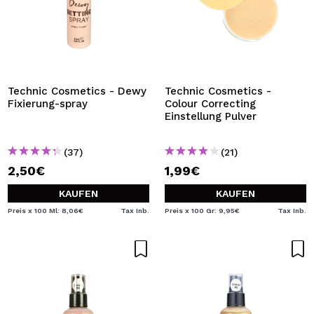
Technic Cosmetics - Dewy
Technic Cosmetics -
Fixierung-spray
Colour Correcting
Einstellung Pulver
(37)
(21)
2,50€
1,99€
KAUFEN
KAUFEN
Preis x 100 Ml: 8,06€
Tax Inb.
Preis x 100 Gr: 9,95€
Tax Inb.