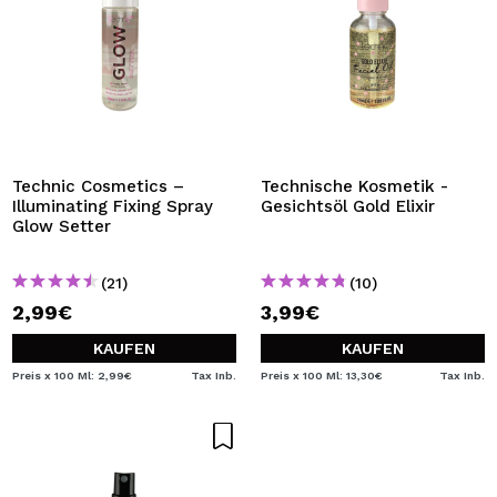
Technic Cosmetics –
Technische Kosmetik -
Illuminating Fixing Spray
Gesichtsöl Gold Elixir
Glow Setter
(21)
(10)
2,99€
3,99€
KAUFEN
KAUFEN
Preis x 100 Ml: 2,99€
Tax Inb.
Preis x 100 Ml: 13,30€
Tax Inb.