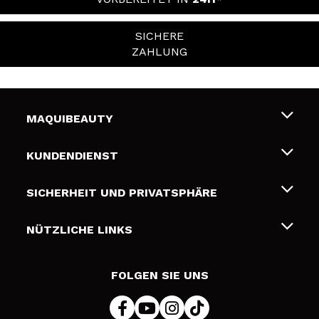
SICHERE
ZAHLUNG
MAQUIBEAUTY
Über uns
KUNDENDIENST
Beschäftigung
Liefer- und Versandkosten
SICHERHEIT UND PRIVATSPHÄRE
Geschenkkarten
Widerruf / Rücksendungen
Bedingungen und Datenschutz
NÜTZLICHE LINKS
Zahlung
Datenschutzrichtlinie
Kontakt
Cookies Policy
FOLGEN SIE UNS
Online Streitschlichtung (ODR)