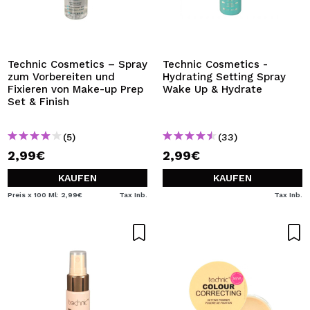
Technic Cosmetics – Spray
Technic Cosmetics -
zum Vorbereiten und
Hydrating Setting Spray
Fixieren von Make-up Prep
Wake Up & Hydrate
Set & Finish
(5)
(33)
2,99€
2,99€
KAUFEN
KAUFEN
Preis x 100 Ml: 2,99€
Tax Inb.
Tax Inb.