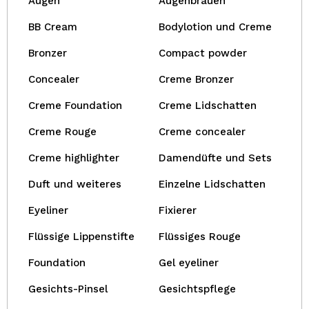
Augen
Augenbrauen
BB Cream
Bodylotion und Creme
Bronzer
Compact powder
Concealer
Creme Bronzer
Creme Foundation
Creme Lidschatten
Creme Rouge
Creme concealer
Creme highlighter
Damendüfte und Sets
Duft und weiteres
Einzelne Lidschatten
Eyeliner
Fixierer
Flüssige Lippenstifte
Flüssiges Rouge
Foundation
Gel eyeliner
Gesichts-Pinsel
Gesichtspflege