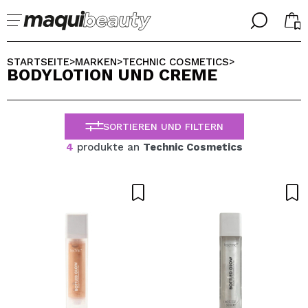
╳
╳
WÄHLE DEINE SPRACHE
STARTSEITE
MARKEN
TECHNIC COSMETICS
>
>
>
BODYLOTION UND CREME
Ich bin bereits #maquilover, ich habe ein Konto
WILLKOMMEN!
ALEMAN
ESPAÑOL
SORTIEREN UND FILTERN
ENGLISH
FRANCES
4
produkte an
Technic Cosmetics
ITALIANO
PORTUGUESE
Passwort vergessen?
Ich habe hier kein Konto