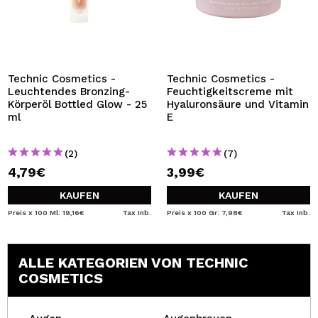
Technic Cosmetics -
Technic Cosmetics -
Leuchtendes Bronzing-
Feuchtigkeitscreme mit
Körperöl Bottled Glow - 25
Hyaluronsäure und Vitamin
ml
E
(2)
(7)
4,79€
3,99€
KAUFEN
KAUFEN
Preis x 100 Ml: 19,16€
Tax Inb.
Preis x 100 Gr: 7,98€
Tax Inb.
ALLE KATEGORIEN VON TECHNIC
COSMETICS