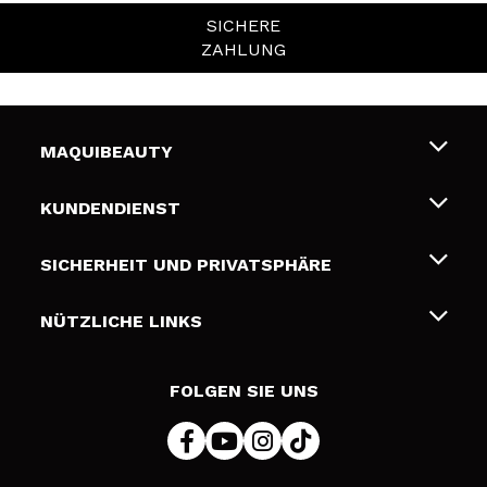
SICHERE
ZAHLUNG
MAQUIBEAUTY
Über uns
KUNDENDIENST
Beschäftigung
Liefer- und Versandkosten
SICHERHEIT UND PRIVATSPHÄRE
Geschenkkarten
Widerruf / Rücksendungen
Bedingungen und Datenschutz
NÜTZLICHE LINKS
Zahlung
Datenschutzrichtlinie
Kontakt
Cookies Policy
FOLGEN SIE UNS
Online Streitschlichtung (ODR)