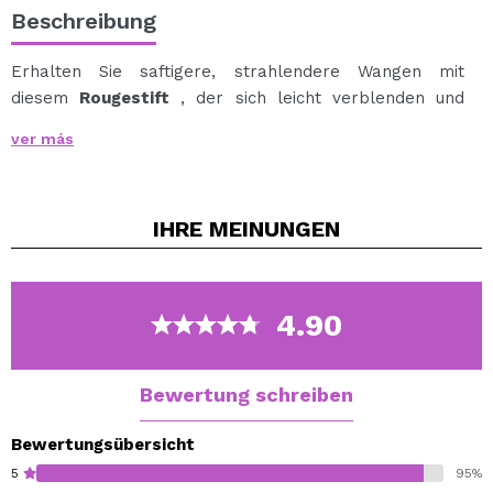
Beschreibung
Erhalten Sie saftigere, strahlendere Wangen mit
diesem
Rougestift
, der sich leicht verblenden und
auftragen lässt
ver más
Es gleitet superleicht.
Es ist in drei dezenten Schimmertönen erhältlich, die zu
allen Hauttypen und -tönen passen.
IHRE
MEINUNGEN
Versuchen Sie, die Farbtöne zu mischen und
aufeinander abzustimmen, um Ihre eigene, individuelle
Farbe zu kreieren.
4.90
Veganes Produkt.
Ohne Tierversuche.
Bewertung schreiben
Bewertungsübersicht
5
95%