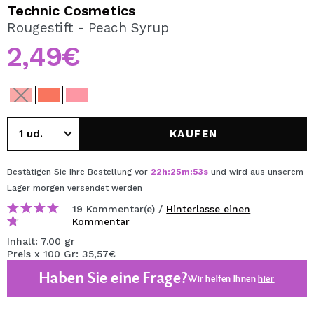
ICH MÖCHTE MICH
Technic Cosmetics
REGISTRIEREN
Rougestift - Peach Syrup
2,49€
Durch die Erstellung eines Kontos bei Maquillalia.de
können Sie Ihre Einkäufe schnell tätigen, den Status Ihrer
Bestellungen überprüfen und Ihre bisherigen Vorgänge
einsehen.
KAUFEN
BENUTZERKONTO ERSTELLEN
Bestätigen Sie Ihre Bestellung vor
22
h
:
25
m
:
53
s
und wird aus unserem
Lager
morgen
versendet werden
19 Kommentar(e) /
Hinterlasse einen
Kommentar
Inhalt: 7.00 gr
Preis x 100 Gr: 35,57€
Haben Sie eine Frage?
Wir helfen Ihnen
hier