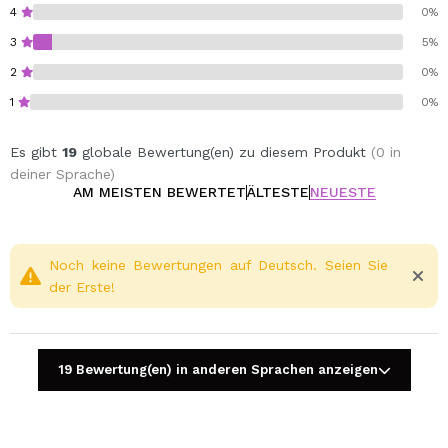
4
0%
3
5%
2
0%
1
0%
Es gibt
19
globale Bewertung(en) zu diesem Produkt
(0 in
deiner Sprache)
AM MEISTEN BEWERTET
ÄLTESTE
NEUESTE
Noch keine Bewertungen auf Deutsch. Seien Sie
der Erste!
19 Bewertung(en) in anderen Sprachen anzeigen