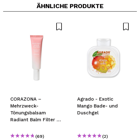
ÄHNLICHE PRODUKTE
Ein Video oder Foto teilen
Dein Video könnte das erste sein. Stell es dir vor...
Würden Sie diesen Kauf empfehlen?
Ja
Nein
5/5
SENDEN
CORAZONA –
Agrado - Exotic
Mehrzweck-
Mango Bade- und
Tönungsbalsam
Duschgel
Radiant Balm Filter –
02: Light
(69)
(2)