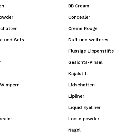
en
BB Cream
owder
Concealer
schatten
Creme Rouge
e und Sets
Duft und weiteres
Flüssige Lippenstifte
r
Gesichts-Pinsel
Kajalstift
 Wimpern
Lidschatten
Lipliner
Liquid Eyeliner
cealer
Loose powder
Nägel