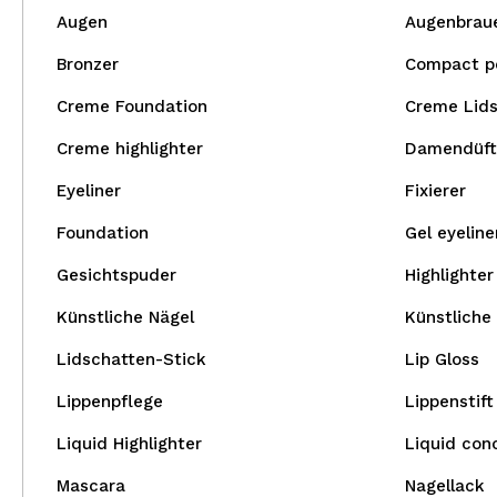
Augen
Augenbrau
Bronzer
Compact p
Creme Foundation
Creme Lid
Creme highlighter
Damendüft
Eyeliner
Fixierer
Foundation
Gel eyeline
Gesichtspuder
Highlighter
Künstliche Nägel
Künstliche
Lidschatten-Stick
Lip Gloss
Lippenpflege
Lippenstift
Liquid Highlighter
Liquid con
Mascara
Nagellack