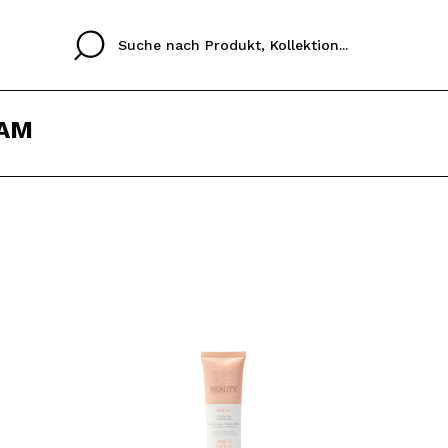
EAM
Cristina
Antonia
Ines
Ich habe hier kein K
SPRACHE
ez que
Buena experiencia
Muy bien
Spedizi
ICH M
ALEMAN
ESPAÑOL
eriencia
imballa
ajería.
elegan
REGIS
colori sc
Durch die Erstellung e
Einkäufe schnell tätig