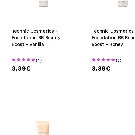
MAQUIFARMA
KOREA ZONE
TRAVEL SIZE
Technic Cosmetics -
Technic Cosmetics 
Foundation BB Beauty
Foundation BB Bea
NATURE
Boost - Vanilla
Boost - Honey
(4)
(2)
SPECIALS
3,39€
3,39€
OUTLET
SIE SIND ZURÜCKGEKEHRT!
BALD VERFÜGBAR
BLOG