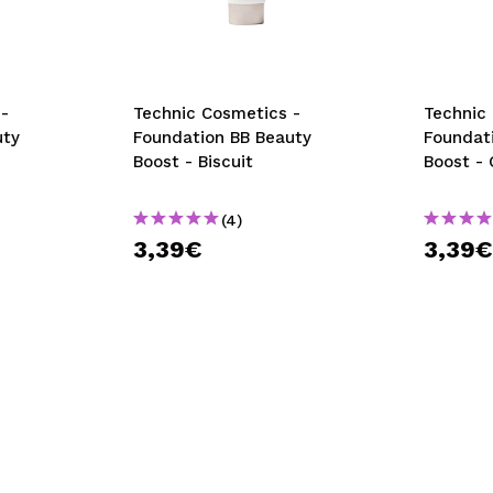
bisherigen Vorgänge ei
BE
-
Technic Cosmetics -
Technic
uty
Foundation BB Beauty
Foundat
Boost - Biscuit
Boost -
(4)
3,39€
3,39