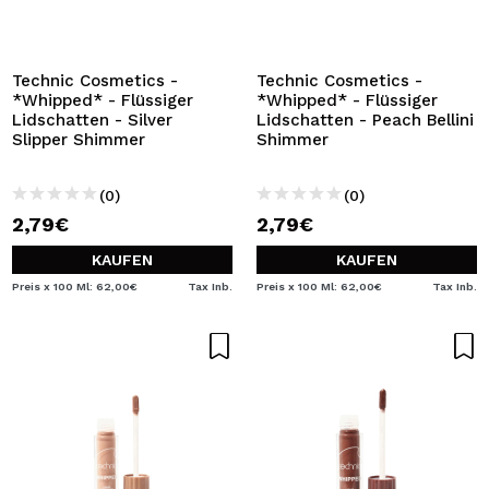
ICH MÖCHTE MICH
REGISTRIEREN
Durch die Erstellung eines Kontos bei Maquillalia.de
Technic Cosmetics -
Technic Cosmetics -
können Sie Ihre Einkäufe schnell tätigen, den Status Ihrer
*Whipped* - Flüssiger
*Whipped* - Flüssiger
Bestellungen überprüfen und Ihre bisherigen Vorgänge
Lidschatten - Silver
Lidschatten - Peach Bellini
einsehen.
Slipper Shimmer
Shimmer
(0)
(0)
BENUTZERKONTO ERSTELLEN
2,79€
2,79€
KAUFEN
KAUFEN
Preis x 100 Ml: 62,00€
Tax Inb.
Preis x 100 Ml: 62,00€
Tax Inb.