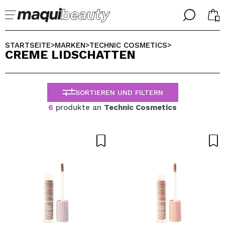
╳
╳
WÄHLE DEINE SPRACHE
STARTSEITE
MARKEN
TECHNIC COSMETICS
>
>
>
CREME LIDSCHATTEN
Ich bin bereits #maquilover, ich habe ein Konto
WILLKOMMEN!
ALEMAN
ESPAÑOL
SORTIEREN UND FILTERN
ENGLISH
FRANCES
6
produkte an
Technic Cosmetics
ITALIANO
PORTUGUESE
Passwort vergessen?
Ich habe hier kein Konto