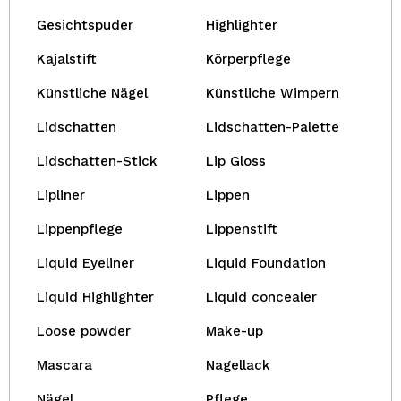
Gesichtspuder
Highlighter
Kajalstift
Körperpflege
Künstliche Nägel
Künstliche Wimpern
Lidschatten
Lidschatten-Palette
Lidschatten-Stick
Lip Gloss
Lipliner
Lippen
Lippenpflege
Lippenstift
Liquid Eyeliner
Liquid Foundation
Liquid Highlighter
Liquid concealer
Loose powder
Make-up
Mascara
Nagellack
Nägel
Pflege