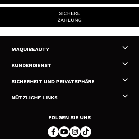
SICHERE
ZAHLUNG
MAQUIBEAUTY
Über uns
KUNDENDIENST
Beschäftigung
Liefer- und Versandkosten
SICHERHEIT UND PRIVATSPHÄRE
Geschenkkarten
Widerruf / Rücksendungen
Bedingungen und Datenschutz
NÜTZLICHE LINKS
Zahlung
Datenschutzrichtlinie
Kontakt
Cookies Policy
FOLGEN SIE UNS
Online Streitschlichtung (ODR)