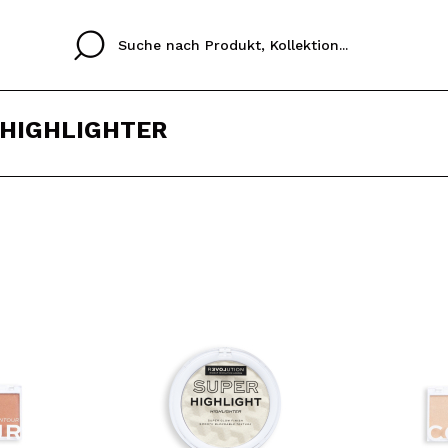
 HIGHLIGHTER
Cristina
Antonia
Ines
Ich habe hier kein K
SPRACHE
ez que
Buena experiencia
Muy bien
Spedizi
ICH M
ALEMAN
ESPAÑOL
eriencia
imballa
ajería.
elegan
REGIS
colori sc
Durch die Erstellung e
Einkäufe schnell tätig