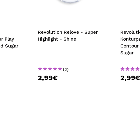
bisherigen Vorgänge ei
BE
Revolution Relove - Super
Revoluti
r Play
Highlight - Shine
Konturpa
ed Sugar
Contour 
Sugar
(2)
2,99€
2,99