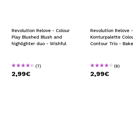
MAQUIFARMA
KOREA ZONE
TRAVEL SIZE
Revolution Relove - Colour
Revolution Relove -
Play Blushed Blush and
Konturpalette Colou
NATURE
highlighter duo - Wishful
Contour Trio - Bak
SPECIALS
(7)
(8)
OUTLET
2,99€
2,99€
SIE SIND ZURÜCKGEKEHRT!
BALD VERFÜGBAR
BLOG