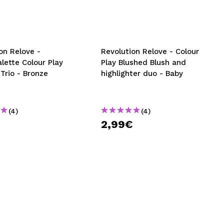
nsehen.
NUTZERKONTO ERSTELLEN
on Relove -
Revolution Relove - Colour
lette Colour Play
Play Blushed Blush and
Trio - Bronze
highlighter duo - Baby
(4)
(4)
€
2,99€