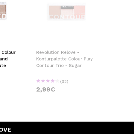
 Colour
Revolution Relove -
 and
Konturpalette Colour Play
ute
Contour Trio - Sugar
(32)
2,99€
LOVE