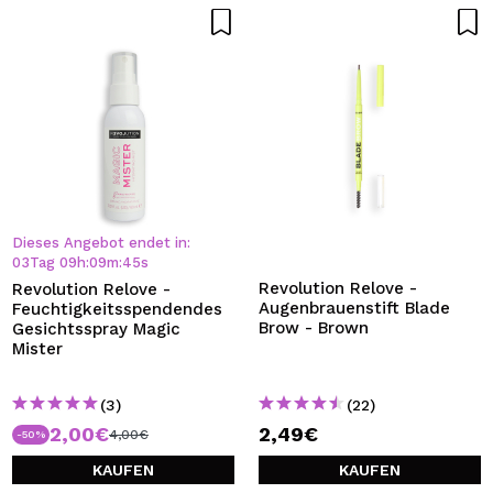
Dieses Angebot endet in:
03
Tag
09
h
:
09
m
:
43
s
Revolution Relove -
Revolution Relove -
Augenbrauenstift Blade
Feuchtigkeitsspendendes
Brow - Brown
Gesichtsspray Magic
Mister
(3)
(22)
2,00€
2,49€
4,00€
-50%
KAUFEN
KAUFEN