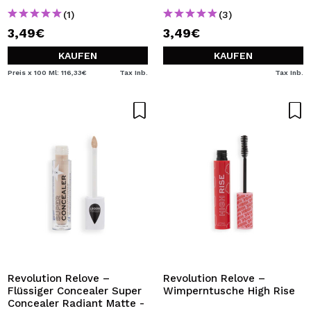
(1)
(3)
3,49€
3,49€
KAUFEN
KAUFEN
Preis x 100 Ml: 116,33€
Tax Inb.
Tax Inb.
Revolution Relove –
Revolution Relove –
Flüssiger Concealer Super
Wimperntusche High Rise
Concealer Radiant Matte -