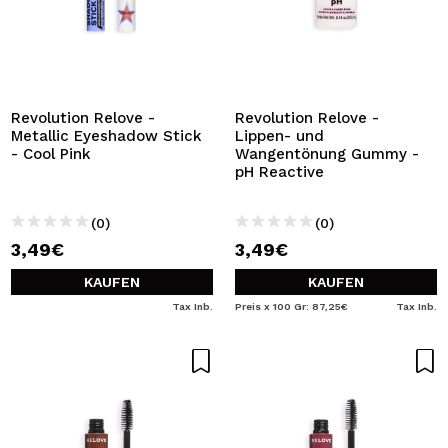
Revolution Relove -
Revolution Relove -
Metallic Eyeshadow Stick
Lippen- und
- Cool Pink
Wangentönung Gummy -
pH Reactive
(0)
(0)
3,49€
3,49€
KAUFEN
KAUFEN
Tax Inb.
Preis x 100 Gr: 87,25€
Tax Inb.