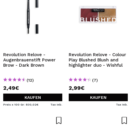
Revolution Relove -
Revolution Relove - Colour
Augenbrauenstift Power
Play Blushed Blush and
Brow - Dark Brown
highlighter duo - Wishful
(12)
(7)
2,49€
2,99€
KAUFEN
KAUFEN
Preis x 100 Gr: 830,02€
Tax Inb.
Tax Inb.