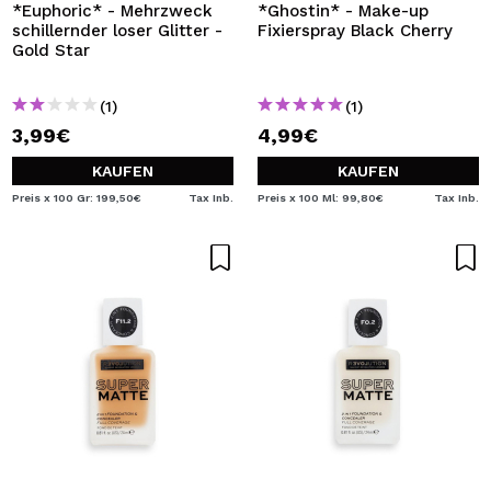
*Euphoric* - Mehrzweck
*Ghostin* - Make-up
schillernder loser Glitter -
Fixierspray Black Cherry
Gold Star
(1)
(1)
3,99€
4,99€
KAUFEN
KAUFEN
Preis x 100 Gr: 199,50€
Tax Inb.
Preis x 100 Ml: 99,80€
Tax Inb.