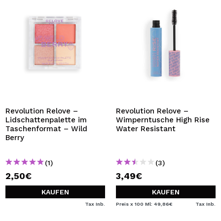
Revolution Relove –
Revolution Relove –
Lidschattenpalette im
Wimperntusche High Rise
Taschenformat – Wild
Water Resistant
Berry
(1)
(3)
2,50€
3,49€
KAUFEN
KAUFEN
Tax Inb.
Preis x 100 Ml: 49,86€
Tax Inb.