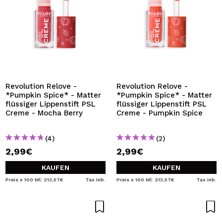
Revolution Relove -
Revolution Relove -
*Pumpkin Spice* - Matter
*Pumpkin Spice* - Matter
flüssiger Lippenstift PSL
flüssiger Lippenstift PSL
Creme - Mocha Berry
Creme - Pumpkin Spice
(4)
(2)
2,99€
2,99€
KAUFEN
KAUFEN
Preis x 100 Ml: 213,57€
Tax Inb.
Preis x 100 Ml: 213,57€
Tax Inb.