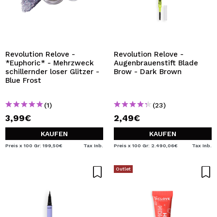
Revolution Relove -
Revolution Relove -
*Euphoric* - Mehrzweck
Augenbrauenstift Blade
schillernder loser Glitzer -
Brow - Dark Brown
Blue Frost
(1)
(23)
3,99€
2,49€
KAUFEN
KAUFEN
Preis x 100 Gr: 199,50€
Tax Inb.
Preis x 100 Gr: 2.490,06€
Tax Inb.
Outlet