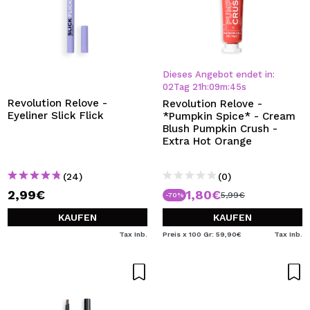
Dieses Angebot endet in:
02
Tag
21
h
:
09
m
:
43
s
Revolution Relove -
Revolution Relove -
Eyeliner Slick Flick
*Pumpkin Spice* - Cream
Blush Pumpkin Crush -
Extra Hot Orange
(24)
(0)
2,99€
1,80€
5,99€
-70%
KAUFEN
KAUFEN
Tax Inb.
Preis x 100 Gr: 59,90€
Tax Inb.