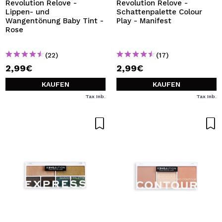
Revolution Relove -
Revolution Relove -
Lippen- und
Schattenpalette Colour
Wangentönung Baby Tint -
Play - Manifest
Rose
(22)
(17)
2,99€
2,99€
KAUFEN
KAUFEN
Tax Inb.
Tax Inb.