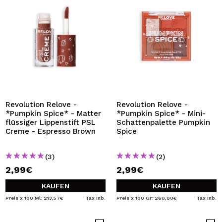
Revolution Relove -
Revolution Relove -
*Pumpkin Spice* - Matter
*Pumpkin Spice* - Mini-
flüssiger Lippenstift PSL
Schattenpalette Pumpkin
Creme - Espresso Brown
Spice
(3)
(2)
2,99€
2,99€
KAUFEN
KAUFEN
Preis x 100 Ml: 213,57€
Tax Inb.
Preis x 100 Gr: 260,00€
Tax Inb.