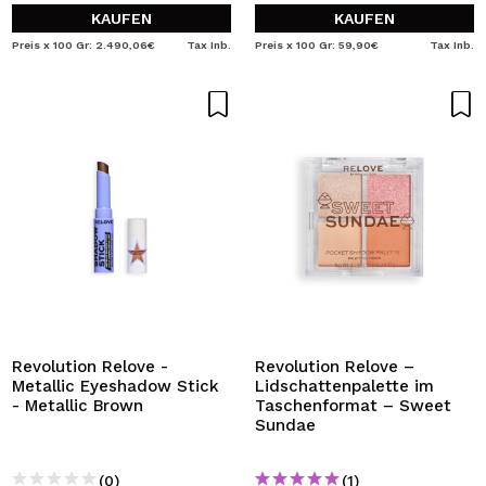
KAUFEN
KAUFEN
Preis x 100 Gr: 2.490,06€
Tax Inb.
Preis x 100 Gr: 59,90€
Tax Inb.
Revolution Relove -
Revolution Relove –
Metallic Eyeshadow Stick
Lidschattenpalette im
- Metallic Brown
Taschenformat – Sweet
Sundae
(0)
(1)