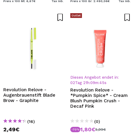
Preis x 100 Ml: 6,67€
Tax Inb.
Preis x 100 Gr: 2.490,06€
Tax Inb.
Outlet
Dieses Angebot endet in:
02
Tag
21
h
:
09
m
:
43
s
Revolution Relove -
Revolution Relove -
Augenbrauenstift Blade
*Pumpkin Spice* - Cream
Brow - Graphite
Blush Pumpkin Crush -
Decaf Pink
(16)
(0)
2,49€
1,80€
5,99€
-70%