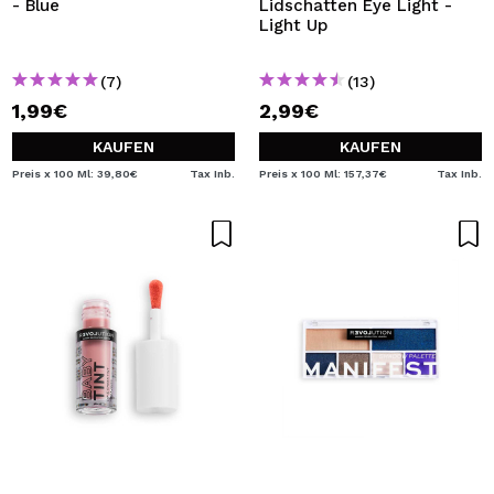
- Blue
Lidschatten Eye Light -
Light Up
(7)
(13)
1,99€
2,99€
KAUFEN
KAUFEN
Preis x 100 Ml: 39,80€
Tax Inb.
Preis x 100 Ml: 157,37€
Tax Inb.