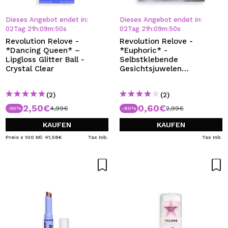
Dieses Angebot endet in:
Dieses Angebot endet in:
02
Tag
21
h
:
09
m
:
50
s
02
Tag
21
h
:
09
m
:
50
s
Revolution Relove -
Revolution Relove -
*Dancing Queen* –
*Euphoric* -
Lipgloss Glitter Ball -
Selbstklebende
Crystal Clear
Gesichtsjuwelen
Bedazzled
(2)
(2)
2,50€
0,60€
4,99€
2,99€
-50%
-80%
KAUFEN
KAUFEN
Preis x 100 Ml: 41,58€
Tax Inb.
Tax Inb.