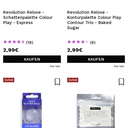
Revolution Relove -
Revolution Relove -
Schattenpalette Colour
Konturpalette Colour Play
Play - Express
Contour Trio - Baked
Sugar
(18)
(8)
2,99€
2,99€
KAUFEN
KAUFEN
Tax Inb.
Tax Inb.
Outlet
Outlet