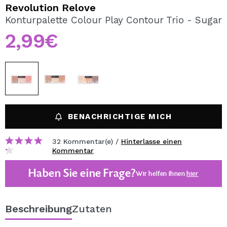
ICH MÖCHTE MICH
Revolution Relove
REGISTRIEREN
Konturpalette Colour Play Contour Trio - Sugar
2,99€
Durch die Erstellung eines Kontos bei Maquillalia.de
können Sie Ihre Einkäufe schnell tätigen, den Status Ihrer
Bestellungen überprüfen und Ihre bisherigen Vorgänge
einsehen.
BENUTZERKONTO ERSTELLEN
BENACHRICHTIGE MICH
32 Kommentar(e) /
Hinterlasse einen
Kommentar
Haben Sie eine Frage?
Wir helfen Ihnen
hier
Beschreibung
Zutaten