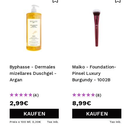
Byphasse - Dermales
Maiko - Foundation-
mizellares Duschgel -
Pinsel Luxury
Argan
Burgundy - 1002B
(4)
(8)
2,99€
8,99€
KAUFEN
KAUFEN
Preis x 100 Ml: 0,30€
Tax Inb.
Tax Inb.