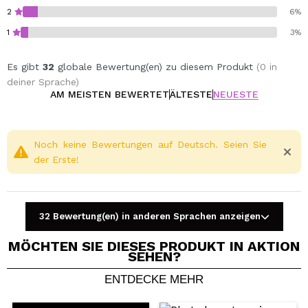
der Wangenknochen, den Amorbogen, den Steg und die
2
6%
Nasenspitze auf.
1
3%
Es gibt
32
globale Bewertung(en) zu diesem Produkt
(0 in
3 x 2 g
deiner Sprache)
AM MEISTEN BEWERTET
ÄLTESTE
NEUESTE
Cruelty free.
Vegan.
Noch keine Bewertungen auf Deutsch. Seien Sie
der Erste!
32 Bewertung(en) in anderen Sprachen anzeigen
MÖCHTEN SIE DIESES PRODUKT IN AKTION
SEHEN?
ENTDECKE MEHR
Ein Video oder Foto teilen
Dein Video könnte das erste sein. Stell es dir vor...