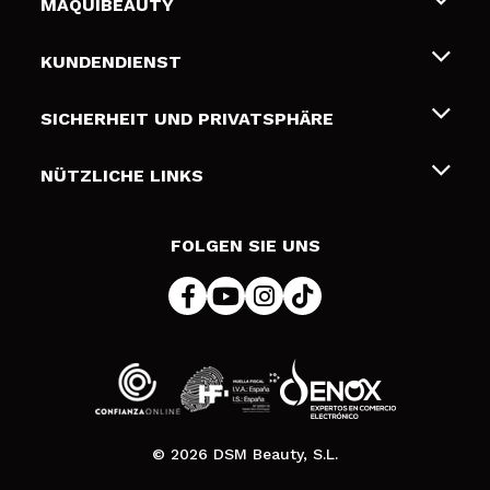
MAQUIBEAUTY
Über uns
KUNDENDIENST
Beschäftigung
Liefer- und Versandkosten
SICHERHEIT UND PRIVATSPHÄRE
Geschenkkarten
Widerruf / Rücksendungen
Bedingungen und Datenschutz
NÜTZLICHE LINKS
Zahlung
Datenschutzrichtlinie
Kontakt
Cookies Policy
FOLGEN SIE UNS
Online Streitschlichtung (ODR)
© 2026 DSM Beauty, S.L.