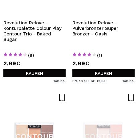
ICH MÖCHTE MICH
REGISTRIEREN
Durch die Erstellung eines Kontos bei Maquillalia.de
Revolution Relove -
Revolution Relove -
können Sie Ihre Einkäufe schnell tätigen, den Status Ihrer
Konturpalette Colour Play
Pulverbronzer Super
Bestellungen überprüfen und Ihre bisherigen Vorgänge
Contour Trio - Baked
Bronzer - Oasis
einsehen.
Sugar
(8)
(1)
BENUTZERKONTO ERSTELLEN
2,99€
2,99€
KAUFEN
KAUFEN
Tax Inb.
Preis x 100 Gr: 49,83€
Tax Inb.