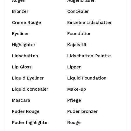
Augen
Augenbrauen
Bronzer
Concealer
Creme Rouge
Einzelne Lidschatten
Eyeliner
Foundation
Highlighter
Kajalstift
Lidschatten
Lidschatten-Palette
Lip Gloss
Lippen
Liquid Eyeliner
Liquid Foundation
Liquid concealer
Make-up
Mascara
Pflege
Puder Rouge
Puder bronzer
Puder highlighter
Rouge