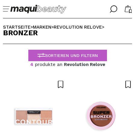
╳
╳
WÄHLE DEINE SPRACHE
STARTSEITE
MARKEN
REVOLUTION RELOVE
>
>
>
BRONZER
Ich bin bereits #maquilover, ich habe ein Konto
WILLKOMMEN!
ALEMAN
ESPAÑOL
SORTIEREN UND FILTERN
ENGLISH
FRANCES
4
produkte an
Revolution Relove
ITALIANO
PORTUGUESE
Passwort vergessen?
Ich habe hier kein Konto