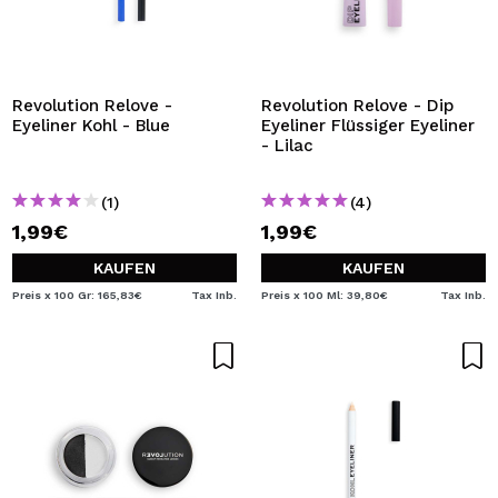
Revolution Relove -
Revolution Relove - Dip
Eyeliner Kohl - Blue
Eyeliner Flüssiger Eyeliner
- Lilac
(1)
(4)
1,99€
1,99€
KAUFEN
KAUFEN
Preis x 100 Gr: 165,83€
Tax Inb.
Preis x 100 Ml: 39,80€
Tax Inb.