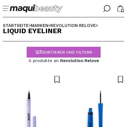
╳
╳
WÄHLE DEINE SPRACHE
STARTSEITE
MARKEN
REVOLUTION RELOVE
>
>
>
LIQUID EYELINER
Ich bin bereits #maquilover, ich habe ein Konto
WILLKOMMEN!
ALEMAN
ESPAÑOL
SORTIEREN UND FILTERN
ENGLISH
FRANCES
4
produkte an
Revolution Relove
ITALIANO
PORTUGUESE
Passwort vergessen?
Ich habe hier kein Konto