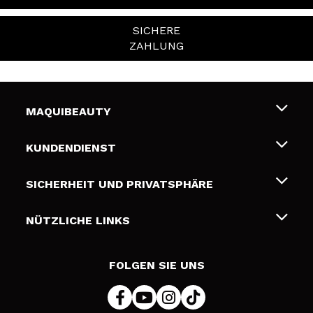
SICHERE
ZAHLUNG
MAQUIBEAUTY
Über uns
KUNDENDIENST
Beschäftigung
Liefer- und Versandkosten
SICHERHEIT UND PRIVATSPHÄRE
Geschenkkarten
Widerruf / Rücksendungen
Bedingungen und Datenschutz
NÜTZLICHE LINKS
Zahlung
Datenschutzrichtlinie
Kontakt
Cookies Policy
FOLGEN SIE UNS
Online Streitschlichtung (ODR)