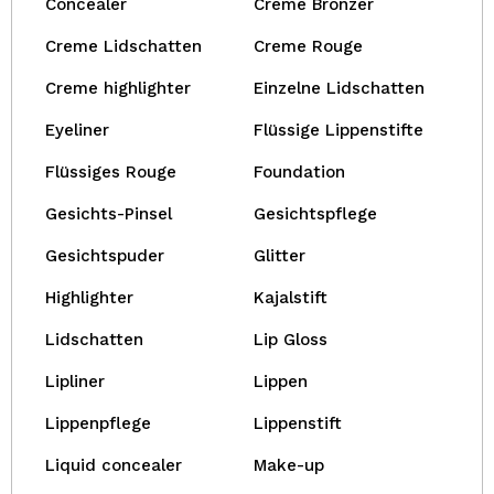
Concealer
Creme Bronzer
Creme Lidschatten
Creme Rouge
Creme highlighter
Einzelne Lidschatten
Eyeliner
Flüssige Lippenstifte
Flüssiges Rouge
Foundation
Gesichts-Pinsel
Gesichtspflege
Gesichtspuder
Glitter
Highlighter
Kajalstift
Lidschatten
Lip Gloss
Lipliner
Lippen
Lippenpflege
Lippenstift
Liquid concealer
Make-up