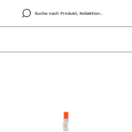
Cristina
Antonia
Ines
Ich habe hier kein K
SPRACHE
ez que
Buena experiencia
Muy bien
Spedizi
ICH M
ALEMAN
ESPAÑOL
eriencia
imballa
ajería.
elegan
REGIS
colori sc
Durch die Erstellung e
Einkäufe schnell tätig