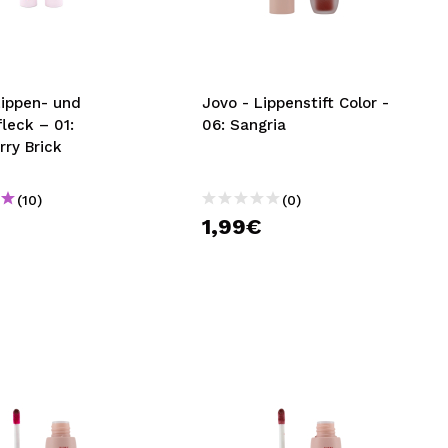
nsehen.
NUTZERKONTO ERSTELLEN
Lippen- und
Jovo - Lippenstift Color -
leck – 01:
06: Sangria
ry Brick
(10)
(0)
€
1,99€