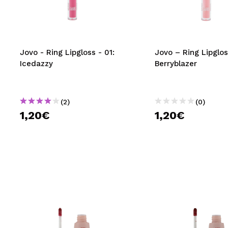
MAQUIFARMA
KOREA ZONE
TRAVEL SIZE
Jovo - Ring Lipgloss - 01:
Jovo – Ring Lipglos
Icedazzy
Berryblazer
NATURE
(2)
(0)
SPECIALS
1,20€
1,20€
OUTLET
SIE SIND ZURÜCKGEKEHRT!
BALD VERFÜGBAR
BLOG