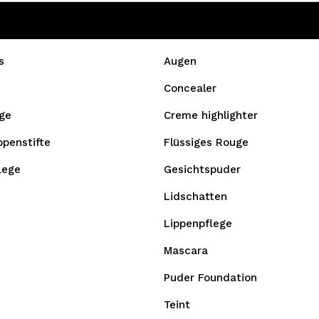
s
Augen
Concealer
ge
Creme highlighter
ppenstifte
Flüssiges Rouge
lege
Gesichtspuder
Lidschatten
Lippenpflege
Mascara
Puder Foundation
Teint