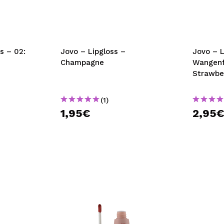
bisherigen Vorgänge ei
BE
s – 02:
Jovo – Lipgloss –
Jovo – 
Champagne
Wangenf
Strawber
(1)
1,95€
2,95