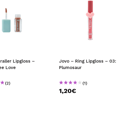
raller Lipgloss –
Jovo – Ring Lipgloss – 03:
ee Love
Plumosaur
(2)
(1)
1,20€