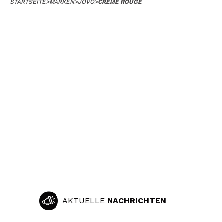
STARTSEITE
>
MARKEN
>
JOVO
>
CREME ROUGE
AKTUELLE
NACHRICHTEN