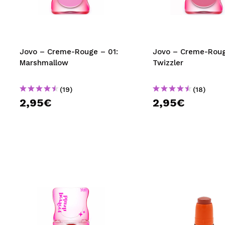
MAQUIFARMA
KOREA ZONE
TRAVEL SIZE
Jovo – Creme-Rouge – 01:
Jovo – Creme-Roug
Marshmallow
Twizzler
NATURE
(19)
(18)
2,95€
2,95€
SPECIALS
OUTLET
SIE SIND ZURÜCKGEKEHRT!
BALD VERFÜGBAR
BLOG