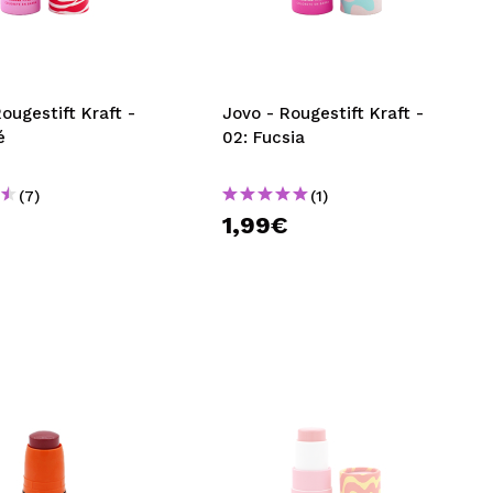
nsehen.
NUTZERKONTO ERSTELLEN
ougestift Kraft -
Jovo - Rougestift Kraft -
é
02: Fucsia
(7)
(1)
1,99€