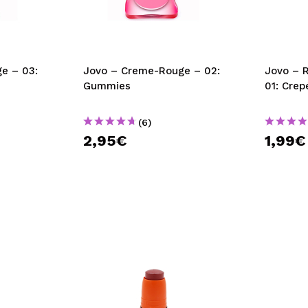
bisherigen Vorgänge ei
BE
e – 03:
Jovo – Creme-Rouge – 02:
Jovo – R
Gummies
01: Crep
(6)
2,95€
1,99€