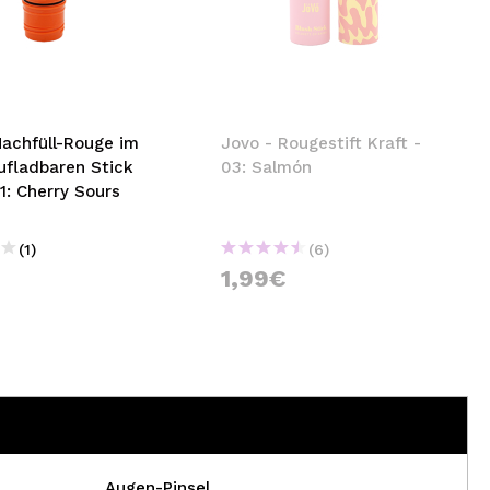
Nachfüll-Rouge im
Jovo - Rougestift Kraft -
ufladbaren Stick
03: Salmón
1: Cherry Sours
(1)
(6)
1,99€
Augen-Pinsel