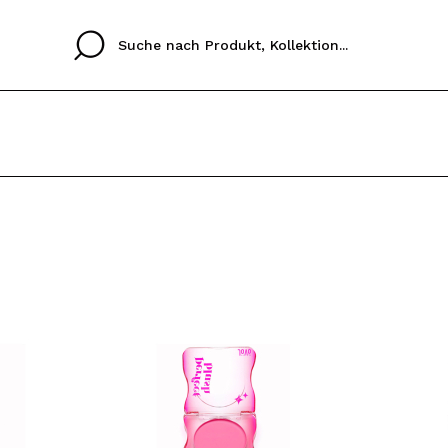
Cristina
Antonia
Ines
Ich habe hier kein K
SPRACHE
ez que
Buena experiencia
Muy bien
Spedizi
ICH M
ALEMAN
ESPAÑOL
eriencia
imballa
ajería.
elegan
REGIS
colori sc
Durch die Erstellung e
Einkäufe schnell tätig