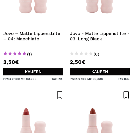
Jovo – Matte Lippenstifte
Jovo - Matte Lippenstifte -
– 04: Macchiato
03: Long Black
(1)
(0)
2,50€
2,50€
KAUFEN
KAUFEN
Preis x 100 Ml: 83,33€
Tax Inb.
Preis x 100 Ml: 83,33€
Tax Inb.