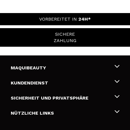
VORBEREITET IN
24H*
SICHERE
ZAHLUNG
MAQUIBEAUTY
Über uns
KUNDENDIENST
Beschäftigung
Liefer- und Versandkosten
SICHERHEIT UND PRIVATSPHÄRE
Geschenkkarten
Widerruf / Rücksendungen
Bedingungen und Datenschutz
NÜTZLICHE LINKS
Zahlung
Datenschutzrichtlinie
Kontakt
Cookies Policy