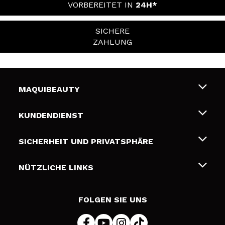
VORBEREITET IN
24H*
SICHERE
ZAHLUNG
MAQUIBEAUTY
Über uns
KUNDENDIENST
Beschäftigung
Liefer- und Versandkosten
SICHERHEIT UND PRIVATSPHÄRE
Geschenkkarten
Widerruf / Rücksendungen
Bedingungen und Datenschutz
NÜTZLICHE LINKS
Zahlung
Datenschutzrichtlinie
Kontakt
Cookies Policy
FOLGEN SIE UNS
Online Streitschlichtung (ODR)