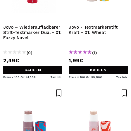
Jovo – Wiederaufladbarer
Jovo - Textmarkerstift
Stift-Textmarker Dual - 01:
Kraft - 01: Wheat
Fuzzy Navel
(0)
(1)
2,49€
1,99€
KAUFEN
KAUFEN
Preis x 100 Gr: 41,50€
Tax Inb.
Preis x 100 Gr: 39,80€
Tax Inb.