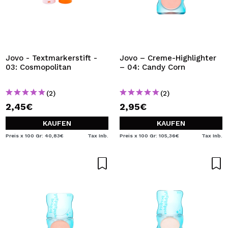
Jovo - Textmarkerstift -
Jovo – Creme-Highlighter
03: Cosmopolitan
– 04: Candy Corn
(2)
(2)
2,45€
2,95€
KAUFEN
KAUFEN
Preis x 100 Gr: 40,83€
Tax Inb.
Preis x 100 Gr: 105,36€
Tax Inb.