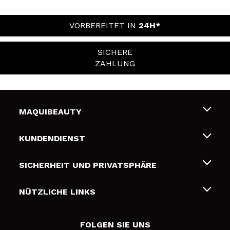
VORBEREITET IN
24H*
SICHERE
ZAHLUNG
MAQUIBEAUTY
Über uns
KUNDENDIENST
Beschäftigung
Liefer- und Versandkosten
SICHERHEIT UND PRIVATSPHÄRE
Geschenkkarten
Widerruf / Rücksendungen
Bedingungen und Datenschutz
NÜTZLICHE LINKS
Zahlung
Datenschutzrichtlinie
Kontakt
Cookies Policy
FOLGEN SIE UNS