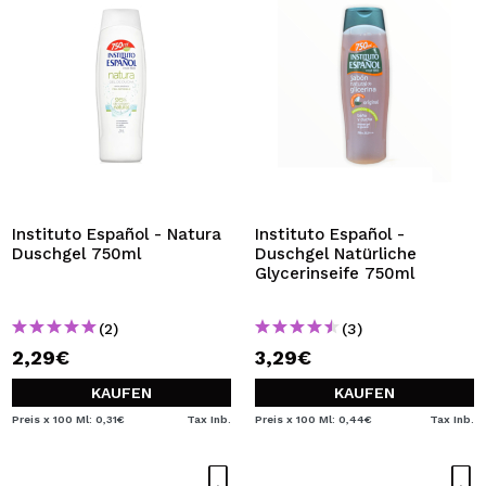
Instituto Español - Natura
Instituto Español -
Duschgel 750ml
Duschgel Natürliche
Glycerinseife 750ml
(2)
(3)
2,29€
3,29€
KAUFEN
KAUFEN
Preis x 100 Ml: 0,31€
Tax Inb.
Preis x 100 Ml: 0,44€
Tax Inb.