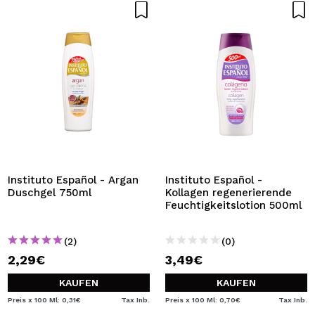
Instituto Español - Argan
Instituto Español -
Duschgel 750ml
Kollagen regenerierende
Feuchtigkeitslotion 500ml
(2)
(0)
2,29€
3,49€
KAUFEN
KAUFEN
Preis x 100 Ml: 0,31€
Tax Inb.
Preis x 100 Ml: 0,70€
Tax Inb.