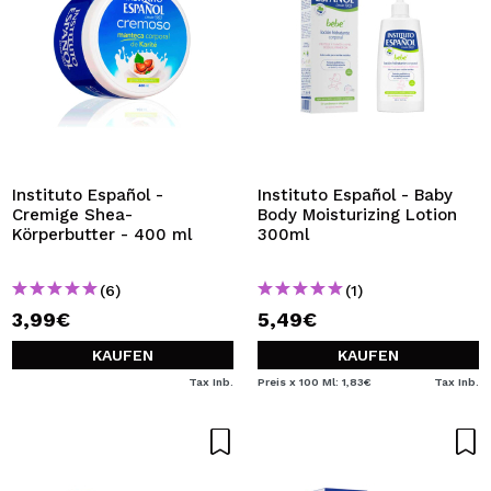
Instituto Español -
Instituto Español - Baby
Cremige Shea-
Body Moisturizing Lotion
Körperbutter - 400 ml
300ml
(6)
(1)
3,99€
5,49€
KAUFEN
KAUFEN
Tax Inb.
Preis x 100 Ml: 1,83€
Tax Inb.