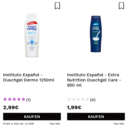
Instituto Español -
Instituto Español - Extra
Duschgel Dermo 1250ml
Nutrition Duschgel Care -
650 ml
(1)
(0)
2,99€
1,99€
KAUFEN
KAUFEN
Preis x 100 Gr: 0,40€
Tax Inb.
Tax Inb.