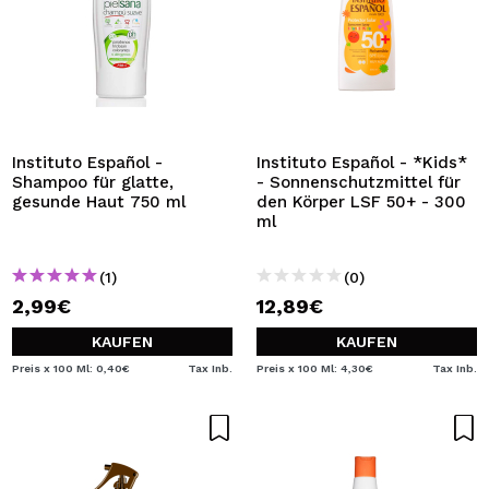
Instituto Español -
Instituto Español - *Kids*
Shampoo für glatte,
- Sonnenschutzmittel für
gesunde Haut 750 ml
den Körper LSF 50+ - 300
ml
(1)
(0)
2,99€
12,89€
KAUFEN
KAUFEN
Preis x 100 Ml: 0,40€
Tax Inb.
Preis x 100 Ml: 4,30€
Tax Inb.