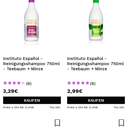
Instituto Español -
Instituto Español -
Reinigungsshampoo 750ml
Reinigungsshampoo 750ml
- Teebaum + Minze
- Teebaum + Minze
(6)
(8)
3,29€
2,99€
KAUFEN
KAUFEN
Preis x 100 Ml: 0,44€
Tax Inb.
Preis x 100 Ml: 0,40€
Tax Inb.