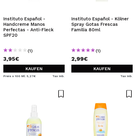
Instituto Español -
Instituto Español - Kölner
Handcreme Manos
Spray Gotas Frescas
Perfectas - Anti-Fleck
Familia 80ml
SPF20
(1)
(1)
3,95€
2,99€
KAUFEN
KAUFEN
Preis x 100 Ml: 5,27€
Tax Inb.
Tax Inb.