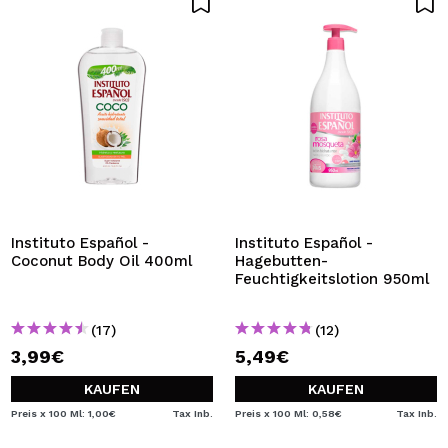
Instituto Español -
Instituto Español -
Coconut Body Oil 400ml
Hagebutten-
Feuchtigkeitslotion 950ml
(17)
(12)
3,99€
5,49€
KAUFEN
KAUFEN
Preis x 100 Ml: 1,00€
Tax Inb.
Preis x 100 Ml: 0,58€
Tax Inb.