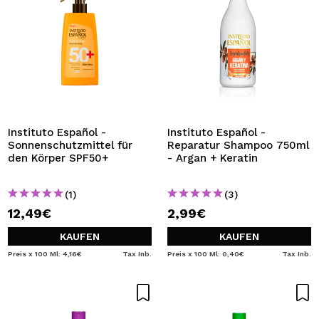
Instituto Español -
Instituto Español -
Sonnenschutzmittel für
Reparatur Shampoo 750ml
den Körper SPF50+
- Argan + Keratin
(1)
(3)
12,49€
2,99€
KAUFEN
KAUFEN
Preis x 100 Ml: 4,16€
Tax Inb.
Preis x 100 Ml: 0,40€
Tax Inb.