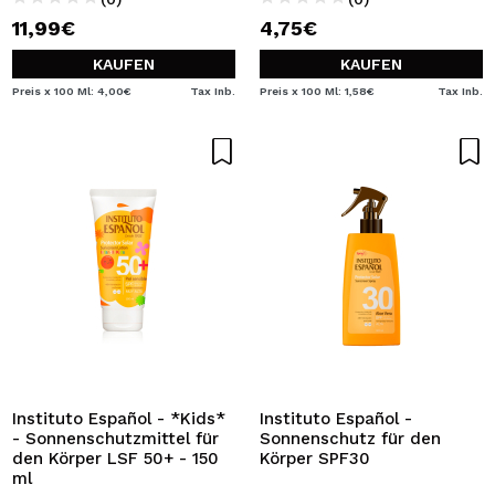
11,99€
4,75€
KAUFEN
KAUFEN
Preis x 100 Ml: 4,00€
Tax Inb.
Preis x 100 Ml: 1,58€
Tax Inb.
Instituto Español - *Kids*
Instituto Español -
- Sonnenschutzmittel für
Sonnenschutz für den
den Körper LSF 50+ - 150
Körper SPF30
ml