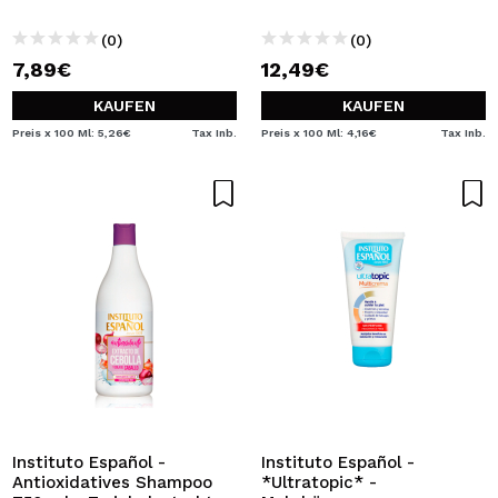
(0)
(0)
7,89€
12,49€
KAUFEN
KAUFEN
Preis x 100 Ml: 5,26€
Tax Inb.
Preis x 100 Ml: 4,16€
Tax Inb.
Instituto Español -
Instituto Español -
Antioxidatives Shampoo
*Ultratopic* -