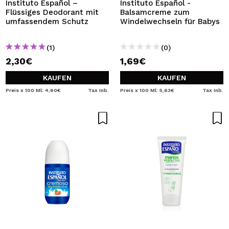
Instituto Español –
Instituto Español -
Flüssiges Deodorant mit
Balsamcreme zum
umfassendem Schutz
Windelwechseln für Babys
(1)
(0)
2,30€
1,69€
KAUFEN
KAUFEN
Preis x 100 Ml: 4,60€
Tax Inb.
Preis x 100 Ml: 5,63€
Tax Inb.