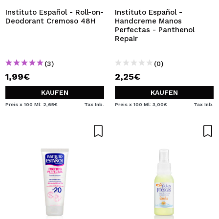
Instituto Español - Roll-on-
Instituto Español -
Deodorant Cremoso 48H
Handcreme Manos
Perfectas - Panthenol
Repair
(3)
(0)
1,99€
2,25€
KAUFEN
KAUFEN
Preis x 100 Ml: 2,65€
Tax Inb.
Preis x 100 Ml: 3,00€
Tax Inb.