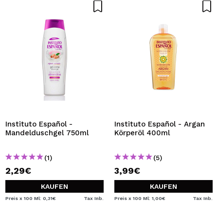
Instituto Español -
Instituto Español - Argan
Mandelduschgel 750ml
Körperöl 400ml
(1)
(5)
2,29€
3,99€
KAUFEN
KAUFEN
Preis x 100 Ml: 0,31€
Tax Inb.
Preis x 100 Ml: 1,00€
Tax Inb.