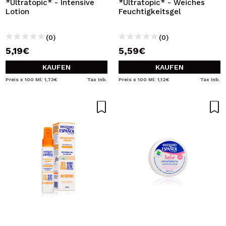
*Ultratopic* - Intensive
*Ultratopic* - Weiches
Lotion
Feuchtigkeitsgel
(0)
(0)
5,19€
5,59€
KAUFEN
KAUFEN
Preis x 100 Ml: 1,73€
Tax Inb.
Preis x 100 Ml: 1,12€
Tax Inb.