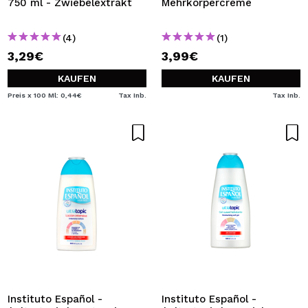
750 ml - Zwiebelextrakt
Mehrkörpercreme
(4)
(1)
3,29€
3,99€
KAUFEN
KAUFEN
Preis x 100 Ml: 0,44€
Tax Inb.
Tax Inb.
Instituto Español -
Instituto Español -