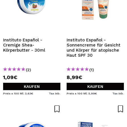
Instituto Español -
Instituto Español -
Cremige Shea-
Sonnencreme für Gesicht
Körperbutter - 30ml
und Körper für atopische
Haut SPF 30
(2)
(1)
1,09€
8,99€
KAUFEN
KAUFEN
Preis x 100 Ml: 3,63€
Tax Inb.
Preis x 100 Ml: 5,99€
Tax Inb.