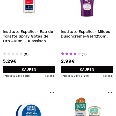
Instituto Español - Eau de
Instituto Español - Mildes
Toilette Spray Gotas de
Duschcreme-Gel 1250ml
Oro 400ml - Klassisch
(0)
(4)
5,29€
2,99€
KAUFEN
KAUFEN
Preis x 100 Ml: 1,32€
Tax Inb.
Preis x 100 Ml: 0,24€
Tax Inb.