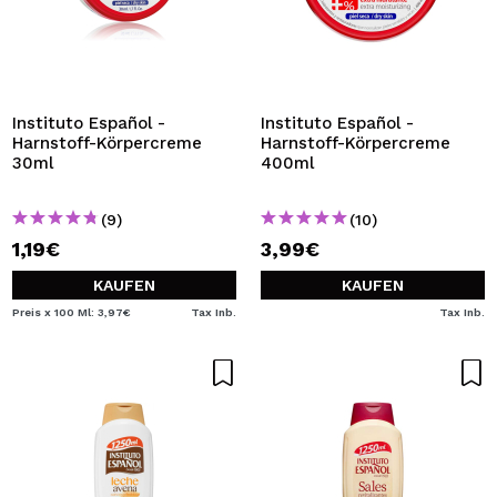
Instituto Español -
Instituto Español -
Harnstoff-Körpercreme
Harnstoff-Körpercreme
30ml
400ml
(9)
(10)
1,19€
3,99€
KAUFEN
KAUFEN
Preis x 100 Ml: 3,97€
Tax Inb.
Tax Inb.