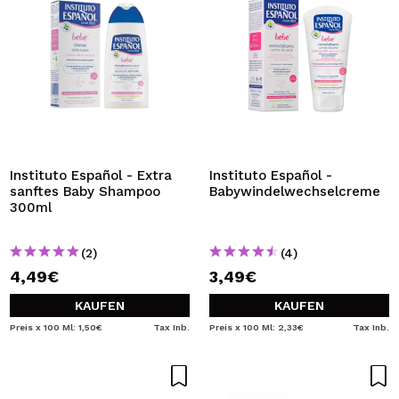
Instituto Español - Extra
Instituto Español -
sanftes Baby Shampoo
Babywindelwechselcreme
300ml
(2)
(4)
4,49€
3,49€
KAUFEN
KAUFEN
Preis x 100 Ml: 1,50€
Tax Inb.
Preis x 100 Ml: 2,33€
Tax Inb.