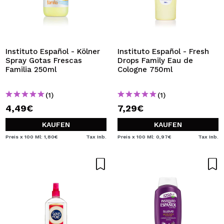
Instituto Español - Kölner
Instituto Español - Fresh
Spray Gotas Frescas
Drops Family Eau de
Familia 250ml
Cologne 750ml
(1)
(1)
4,49€
7,29€
KAUFEN
KAUFEN
Preis x 100 Ml: 1,80€
Tax Inb.
Preis x 100 Ml: 0,97€
Tax Inb.