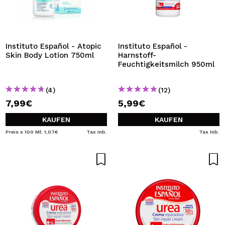
Instituto Español - Atopic
Instituto Español -
Skin Body Lotion 750ml
Harnstoff-
Feuchtigkeitsmilch 950ml
(4)
(12)
7,99€
5,99€
KAUFEN
KAUFEN
Preis x 100 Ml: 1,07€
Tax Inb.
Tax Inb.