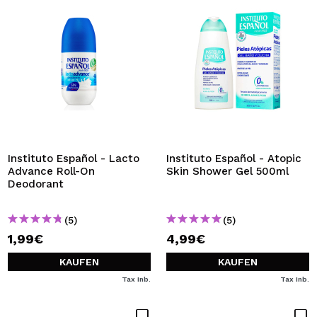
Instituto Español - Lacto
Instituto Español - Atopic
Advance Roll-On
Skin Shower Gel 500ml
Deodorant
(5)
(5)
1,99€
4,99€
KAUFEN
KAUFEN
Tax Inb.
Tax Inb.