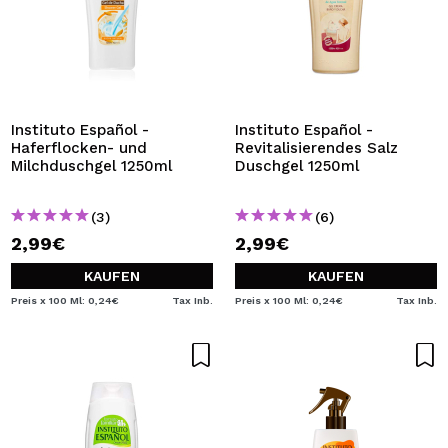
Instituto Español -
Instituto Español -
Haferflocken- und
Revitalisierendes Salz
Milchduschgel 1250ml
Duschgel 1250ml
(3)
(6)
2,99€
2,99€
KAUFEN
KAUFEN
Preis x 100 Ml: 0,24€
Tax Inb.
Preis x 100 Ml: 0,24€
Tax Inb.