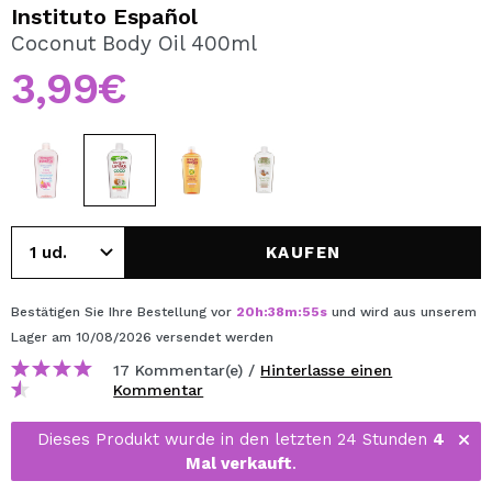
ICH MÖCHTE MICH
Instituto Español
REGISTRIEREN
Coconut Body Oil 400ml
3,99€
Durch die Erstellung eines Kontos bei Maquillalia.de
können Sie Ihre Einkäufe schnell tätigen, den Status Ihrer
Bestellungen überprüfen und Ihre bisherigen Vorgänge
einsehen.
BENUTZERKONTO ERSTELLEN
KAUFEN
Bestätigen Sie Ihre Bestellung vor
20
h
:
38
m
:
55
s
und wird aus unserem
Lager
am 10/08/2026
versendet werden
17 Kommentar(e) /
Hinterlasse einen
Kommentar
Dieses Produkt wurde in den letzten 24 Stunden
4
Mal verkauft
.