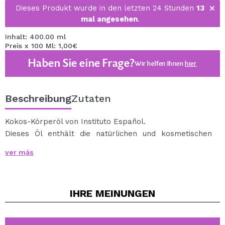
Dieses Produkt wurde in den letzten 24 Stunden
13
mal angesehen
.
Inhalt: 400.00 ml
Preis x 100 Ml: 1,00€
Haben Sie eine Frage?
Wir helfen Ihnen
hier
Beschreibung
Zutaten
Kokos-Körperöl von Instituto Español.
Dieses Öl enthält die natürlichen und kosmetischen
Eigenschaften von Kokosnuss, die einen zusätzlichen
ver más
Beitrag zur Feuchtigkeitsversorgung leisten und die
Haut weich, gesund und glatt halten.
Besonders empfohlen für trockene Haut.
IHRE
MEINUNGEN
Holen Sie sich elastische, weiche und hydratisierte Haut
dank dieses Kokosnuss-Körperöls.