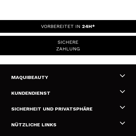
VORBEREITET IN
24H*
SICHERE
ZAHLUNG
MAQUIBEAUTY
Über uns
KUNDENDIENST
Beschäftigung
Liefer- und Versandkosten
SICHERHEIT UND PRIVATSPHÄRE
Geschenkkarten
Widerruf / Rücksendungen
Bedingungen und Datenschutz
NÜTZLICHE LINKS
Zahlung
Datenschutzrichtlinie
Kontakt