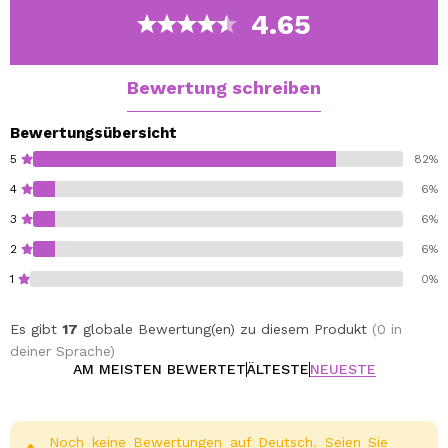
Cruelty free.
4.65
Bewertung schreiben
Bewertungsübersicht
5
82%
4
6%
3
6%
2
6%
1
0%
Es gibt
17
globale Bewertung(en) zu diesem Produkt
(0 in
deiner Sprache)
AM MEISTEN BEWERTET
ÄLTESTE
NEUESTE
Noch keine Bewertungen auf Deutsch. Seien Sie