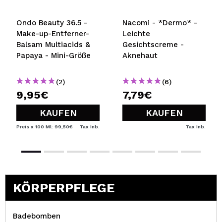
Ondo Beauty 36.5 -
Nacomi - *Dermo* -
Make-up-Entferner-
Leichte
Balsam Multiacids &
Gesichtscreme -
Papaya - Mini-Größe
Aknehaut
(2)
(6)
9,95€
7,79€
KAUFEN
KAUFEN
Preis x 100 Ml: 99,50€
Tax Inb.
Tax Inb.
KÖRPERPFLEGE
Badebomben