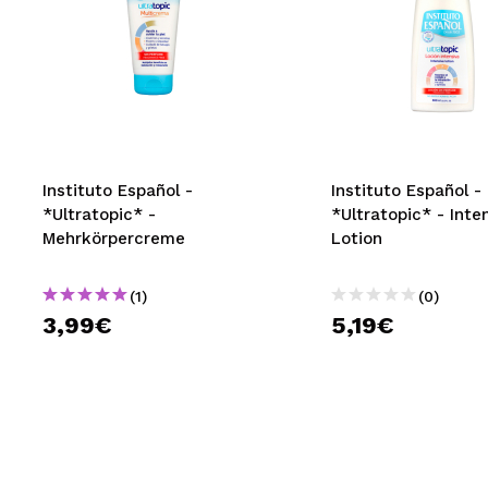
Instituto Español -
Instituto Español -
*Ultratopic* -
*Ultratopic* - Inte
Mehrkörpercreme
Lotion
(1)
(0)
3,99€
5,19€