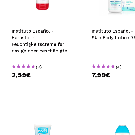
MAQUIFARMA
KOREA ZONE
TRAVEL SIZE
Instituto Español -
Instituto Español -
Harnstoff-
Skin Body Lotion 7
NATURE
Feuchtigkeitscreme für
rissige oder beschädigte
Stellen 150 ml
SPECIALS
(3)
(4)
OUTLET
2,59€
7,99€
SIE SIND ZURÜCKGEKEHRT!
BALD VERFÜGBAR
BLOG