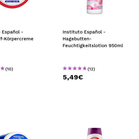
nsehen.
NUTZERKONTO ERSTELLEN
o Español -
Instituto Español -
ff-Körpercreme
Hagebutten-
Feuchtigkeitslotion 950ml
(10)
(12)
€
5,49€