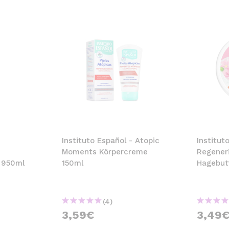
Instituto Español - Atopic
Institut
Moments Körpercreme
Regener
 950ml
150ml
Hagebut
(4)
3,59€
3,49