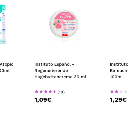
 Atopic
Instituto Español -
Institut
300ml
Regenerierende
Befeuch
Hagebuttencreme 30 ml
100ml
(10)
1,09€
1,29€