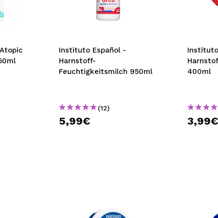
bisherigen Vorgänge ei
BE
 Atopic
Instituto Español -
Institut
50ml
Harnstoff-
Harnsto
Feuchtigkeitsmilch 950ml
400ml
(12)
5,99€
3,99