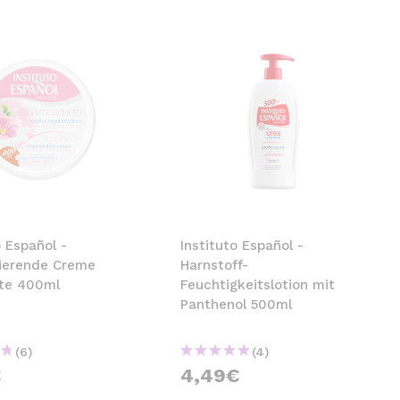
o Español -
Instituto Español -
ierende Creme
Harnstoff-
te 400ml
Feuchtigkeitslotion mit
Panthenol 500ml
(6)
(4)
€
4,49€