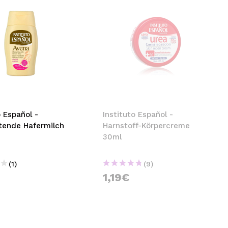
o Español -
Instituto Español -
tende Hafermilch
Harnstoff-Körpercreme
30ml
(1)
(9)
1,19€