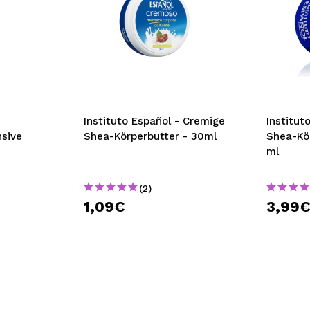
Instituto Español - Cremige
Institut
nsive
Shea-Körperbutter - 30ml
Shea-Kö
ml
(2)
1,09€
3,99