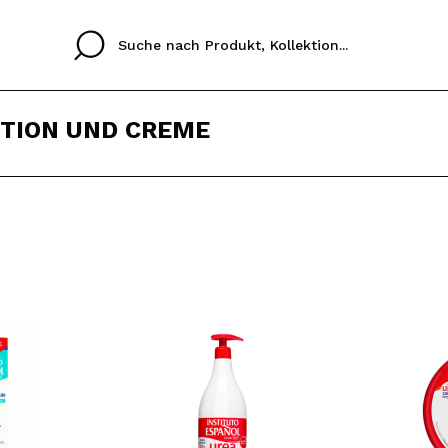
TION UND CREME
Cristina
Antonia
Ines
Ich habe hier kein K
SPRACHE
ez que
Buena experiencia
Muy bien
Spedizi
ICH M
ALEMAN
ESPAÑOL
eriencia
imballa
ajería.
elegan
REGIS
colori sc
Durch die Erstellung e
Einkäufe schnell tätig