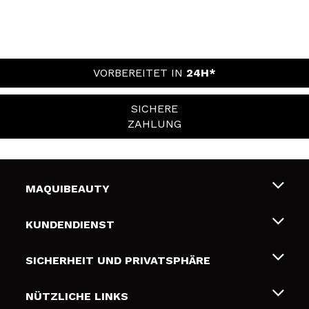
VORBEREITET IN
24H*
SICHERE
ZAHLUNG
MAQUIBEAUTY
Über uns
KUNDENDIENST
Beschäftigung
Liefer- und Versandkosten
SICHERHEIT UND PRIVATSPHÄRE
Geschenkkarten
Widerruf / Rücksendungen
Bedingungen und Datenschutz
NÜTZLICHE LINKS
Zahlung