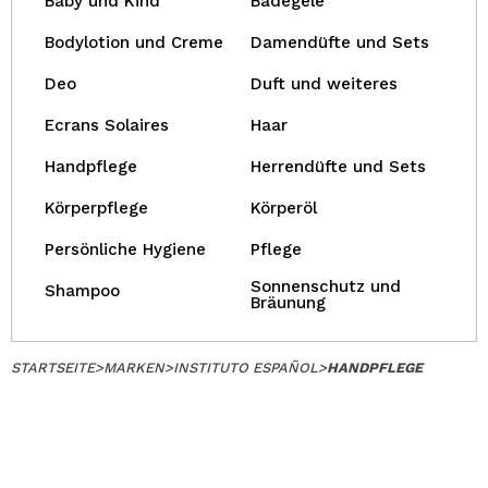
Baby und Kind
Badegele
Bodylotion und Creme
Damendüfte und Sets
Deo
Duft und weiteres
Ecrans Solaires
Haar
Handpflege
Herrendüfte und Sets
Körperpflege
Körperöl
Persönliche Hygiene
Pflege
Sonnenschutz und
Shampoo
Bräunung
STARTSEITE
>
MARKEN
>
INSTITUTO ESPAÑOL
>
HANDPFLEGE