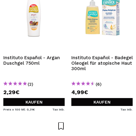
Instituto Español - Argan
Instituto Español - Badegel
Duschgel 750ml
Oleogel für atopische Haut
300ml
(2)
(6)
2,29€
4,99€
KAUFEN
KAUFEN
Preis x 100 Ml: 0,31€
Tax Inb.
Tax Inb.