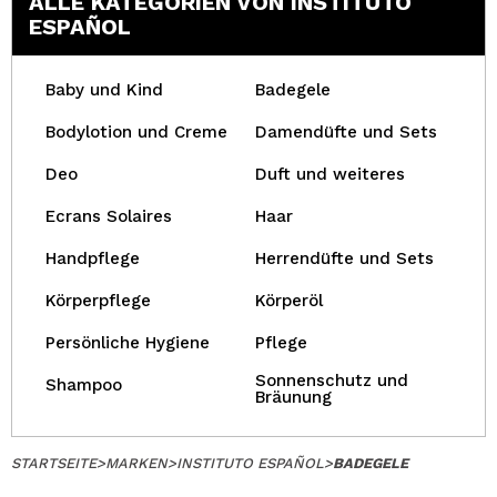
ALLE KATEGORIEN VON INSTITUTO
ESPAÑOL
Baby und Kind
Badegele
Bodylotion und Creme
Damendüfte und Sets
Deo
Duft und weiteres
Ecrans Solaires
Haar
Handpflege
Herrendüfte und Sets
Körperpflege
Körperöl
Persönliche Hygiene
Pflege
Sonnenschutz und
Shampoo
Bräunung
STARTSEITE
>
MARKEN
>
INSTITUTO ESPAÑOL
>
BADEGELE