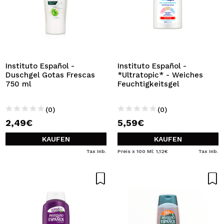
Instituto Español -
Instituto Español -
Duschgel Gotas Frescas
*Ultratopic* - Weiches
750 ml
Feuchtigkeitsgel
(0)
(0)
2,49€
5,59€
KAUFEN
KAUFEN
Tax Inb.
Preis x 100 Ml: 1,12€
Tax Inb.