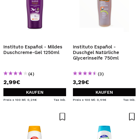
Instituto Español - Mildes
Instituto Español -
Duschcreme-Gel 1250ml
Duschgel Natürliche
Glycerinseife 750ml
(4)
(3)
2,99€
3,29€
KAUFEN
KAUFEN
Preis x 100 Ml: 0,24€
Tax Inb.
Preis x 100 Ml: 0,44€
Tax Inb.