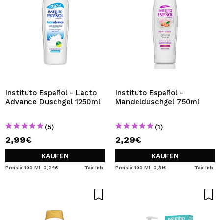
Instituto Español - Lacto
Instituto Español -
Advance Duschgel 1250ml
Mandelduschgel 750ml
(5)
(1)
2,99€
2,29€
KAUFEN
KAUFEN
Preis x 100 Ml: 0,24€
Tax Inb.
Preis x 100 Ml: 0,31€
Tax Inb.