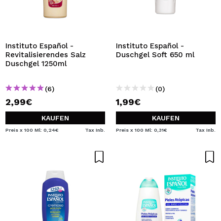
Instituto Español -
Instituto Español -
Revitalisierendes Salz
Duschgel Soft 650 ml
Duschgel 1250ml
(6)
(0)
2,99€
1,99€
KAUFEN
KAUFEN
Preis x 100 Ml: 0,24€
Tax Inb.
Preis x 100 Ml: 0,31€
Tax Inb.