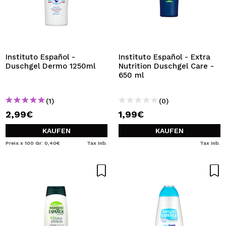
Instituto Español -
Instituto Español - Extra
Duschgel Dermo 1250ml
Nutrition Duschgel Care -
650 ml
(1)
(0)
2,99€
1,99€
KAUFEN
KAUFEN
Preis x 100 Gr: 0,40€
Tax Inb.
Tax Inb.