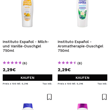
Instituto Español - Milch-
Instituto Español -
und Vanille-Duschgel
Aromatherapie-Duschgel
750ml
750ml
(6)
(8)
2,29€
2,29€
KAUFEN
KAUFEN
Preis x 100 Ml: 0,31€
Tax Inb.
Preis x 100 Ml: 0,31€
Tax Inb.