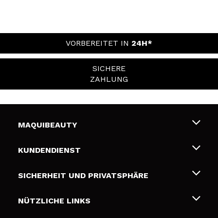
VORBEREITET IN
24H*
SICHERE
ZAHLUNG
MAQUIBEAUTY
Über uns
KUNDENDIENST
Beschäftigung
Liefer- und Versandkosten
SICHERHEIT UND PRIVATSPHÄRE
Geschenkkarten
Widerruf / Rücksendungen
Bedingungen und Datenschutz
NÜTZLICHE LINKS
Zahlung
Datenschutzrichtlinie
Kontakt