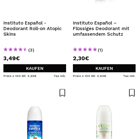
Instituto Español -
Instituto Español –
Deodorant Roll-on Atopic
Flüssiges Deodorant mit
Skins
umfassendem Schutz
(3)
(1)
3,49€
2,30€
KAUFEN
KAUFEN
Preis x 100 Ml: 4,65€
Tax Inb.
Preis x 100 Ml: 4,60€
Tax Inb.