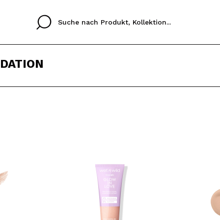
NDATION
Cristina
Antonia
Ines
Ich habe hier kein K
SPRACHE
ez que
Buena experiencia
Muy bien
Spedizi
ICH M
ALEMAN
ESPAÑOL
eriencia
imballa
ajería.
elegan
REGIS
colori sc
Durch die Erstellung e
Einkäufe schnell tätig