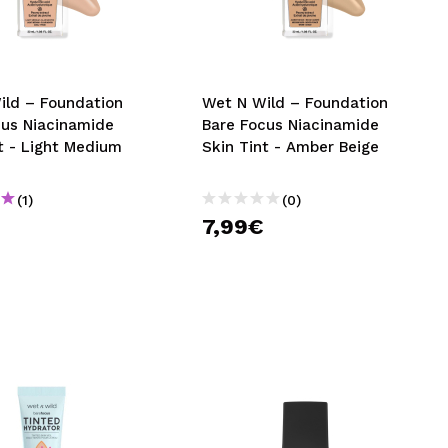
nsehen.
NUTZERKONTO ERSTELLEN
ild – Foundation
Wet N Wild – Foundation
cus Niacinamide
Bare Focus Niacinamide
t - Light Medium
Skin Tint - Amber Beige
(1)
(0)
7,99€