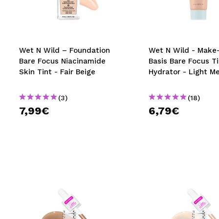
MAQUIFARMA
KOREA ZONE
TRAVEL SIZE
Wet N Wild – Foundation
Wet N Wild - Make
Bare Focus Niacinamide
Basis Bare Focus T
NATURE
Skin Tint - Fair Beige
Hydrator - Light M
(3)
(18)
SPECIALS
7,99€
6,79€
OUTLET
SIE SIND ZURÜCKGEKEHRT!
BALD VERFÜGBAR
BLOG