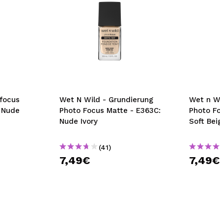
focus
Wet N Wild - Grundierung
Wet n W
 Nude
Photo Focus Matte - E363C:
Photo F
Nude Ivory
Soft Bei
(41)
7,49€
7,49