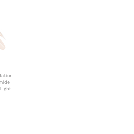
dation
amide
 Light