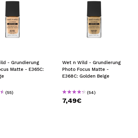
ild - Grundierung
Wet n Wild - Grundierung
ocus Matte - E365C:
Photo Focus Matte -
ge
E368C: Golden Beige
(55)
(54)
€
7,49€