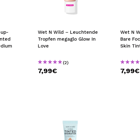
bisherigen Vorgänge ei
BE
-up-
Wet N Wild – Leuchtende
Wet N W
inted
Tropfen megaglo Glow In
Bare Fo
edium
Love
Skin Tin
(2)
7,99€
7,99€