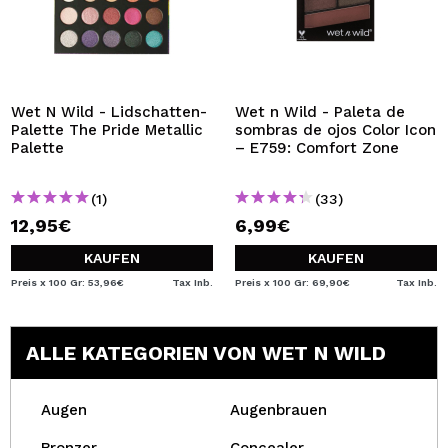
Wet N Wild - Lidschatten-
Wet n Wild - Paleta de
Palette The Pride Metallic
sombras de ojos Color Icon
Palette
– E759: Comfort Zone
(1)
(33)
12,95€
6,99€
KAUFEN
KAUFEN
Preis x 100 Gr: 53,96€
Tax Inb.
Preis x 100 Gr: 69,90€
Tax Inb.
ALLE KATEGORIEN VON WET N WILD
Augen
Augenbrauen