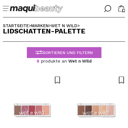
╳
╳
WÄHLE DEINE SPRACHE
STARTSEITE
MARKEN
WET N WILD
>
>
>
LIDSCHATTEN-PALETTE
Ich bin bereits #maquilover, ich habe ein Konto
WILLKOMMEN!
ALEMAN
ESPAÑOL
SORTIEREN UND FILTERN
ENGLISH
FRANCES
6
produkte an
Wet n Wild
ITALIANO
PORTUGUESE
Passwort vergessen?
Ich habe hier kein Konto