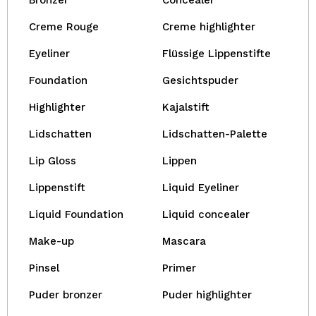
Bronzer
Concealer
Creme Rouge
Creme highlighter
Eyeliner
Flüssige Lippenstifte
Foundation
Gesichtspuder
Highlighter
Kajalstift
Lidschatten
Lidschatten-Palette
Lip Gloss
Lippen
Lippenstift
Liquid Eyeliner
Liquid Foundation
Liquid concealer
Make-up
Mascara
Pinsel
Primer
Puder bronzer
Puder highlighter