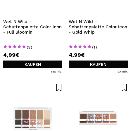
ICH MÖCHTE MICH
REGISTRIEREN
Durch die Erstellung eines Kontos bei Maquillalia.de
Wet N Wild –
Wet N Wild –
können Sie Ihre Einkäufe schnell tätigen, den Status Ihrer
Schattenpalette Color Icon
Schattenpalette Color Icon
Bestellungen überprüfen und Ihre bisherigen Vorgänge
- Full Bloomin'
- Gold Whip
einsehen.
(3)
(1)
4,99€
4,99€
BENUTZERKONTO ERSTELLEN
KAUFEN
KAUFEN
Tax Inb.
Tax Inb.