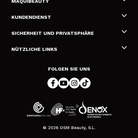
MAQUIBEAUTY
Über uns
KUNDENDIENST
Beschäftigung
Liefer- und Versandkosten
SICHERHEIT UND PRIVATSPHÄRE
Geschenkkarten
Widerruf / Rücksendungen
Bedingungen und Datenschutz
NÜTZLICHE LINKS
Zahlung
Datenschutzrichtlinie
Kontakt
Cookies Policy
FOLGEN SIE UNS
Online Streitschlichtung (ODR)
© 2026 DSM Beauty, S.L.