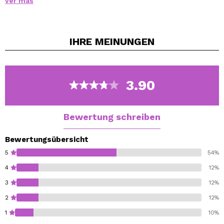
ver más
Seine leistungsstarke, hochpigmentierte Formel mit
einem natürlichen, matten Finish wurde erfolgreich
unter sieben Beleuchtungsarten getestet, von Blitzen
IHRE
MEINUNGEN
bis zu LED-Scheinwerfern.
Diese Grundierung ist perfekt für Fotos und Videos,
gleicht den Hautton aus, minimiert Unreinheiten und
hält stundenlang.
3.90
Photo Focus Foundation
Wet n Wild
Bewertung schreiben
Bewertungsübersicht
5
54%
4
12%
3
12%
2
12%
1
10%