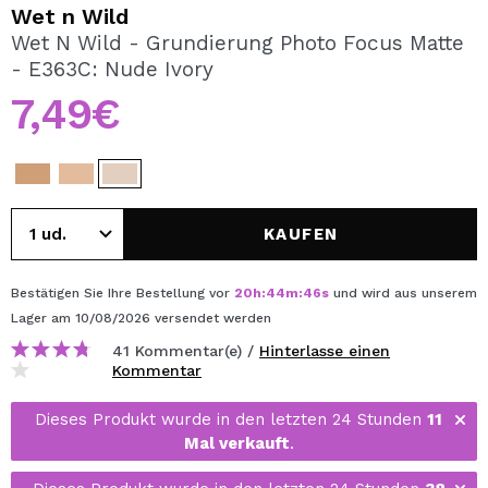
ICH MÖCHTE MICH
Wet n Wild
REGISTRIEREN
Wet N Wild - Grundierung Photo Focus Matte
- E363C: Nude Ivory
Durch die Erstellung eines Kontos bei Maquillalia.de
können Sie Ihre Einkäufe schnell tätigen, den Status Ihrer
7,49€
Bestellungen überprüfen und Ihre bisherigen Vorgänge
einsehen.
BENUTZERKONTO ERSTELLEN
KAUFEN
Bestätigen Sie Ihre Bestellung vor
20
h
:
44
m
:
46
s
und wird aus unserem
Lager
am 10/08/2026
versendet werden
41 Kommentar(e) /
Hinterlasse einen
Kommentar
Dieses Produkt wurde in den letzten 24 Stunden
11
Mal verkauft
.