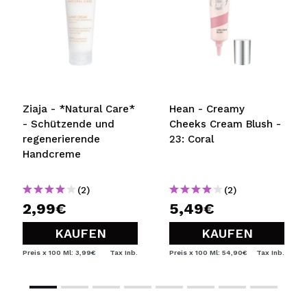
Ziaja - *Natural Care*
Hean - Creamy
- Schützende und
Cheeks Cream Blush -
regenerierende
23: Coral
Handcreme
(2)
(2)
2,99€
5,49€
KAUFEN
KAUFEN
Preis x 100 Ml: 3,99€
Tax Inb.
Preis x 100 Ml: 54,90€
Tax Inb.