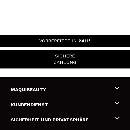
VORBEREITET IN
24H*
SICHERE
ZAHLUNG
MAQUIBEAUTY
Über uns
KUNDENDIENST
Beschäftigung
Liefer- und Versandkosten
SICHERHEIT UND PRIVATSPHÄRE
Geschenkkarten
Widerruf / Rücksendungen