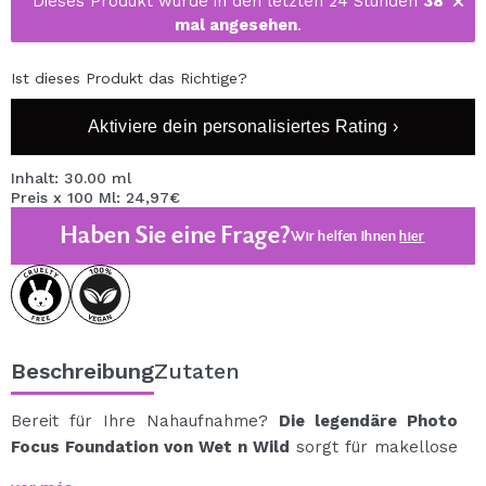
Dieses Produkt wurde in den letzten 24 Stunden
38
mal angesehen
.
Ist dieses Produkt das Richtige?
Aktiviere dein personalisiertes Rating ›
Inhalt: 30.00 ml
Preis x 100 Ml: 24,97€
Haben Sie eine Frage?
Wir helfen Ihnen
hier
Beschreibung
Zutaten
Bereit für Ihre Nahaufnahme?
Die legendäre Photo
Focus Foundation von Wet n Wild
sorgt für makellose
Haut bei jedem Licht.