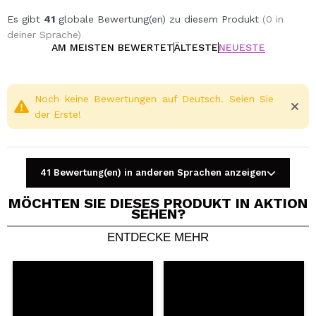
Es gibt
41
globale Bewertung(en) zu diesem Produkt
(0 in
deiner Sprache)
AM MEISTEN BEWERTET
ÄLTESTE
NEUESTE
Noch keine Bewertungen auf Deutsch. Seien Sie
der Erste!
41 Bewertung(en) in anderen Sprachen anzeigen
MÖCHTEN SIE DIESES PRODUKT IN AKTION
SEHEN?
ENTDECKE MEHR
Ein Video oder Foto teilen
Dein Video könnte das erste sein. Stell es dir vor...
Würden Sie diesen Kauf empfehlen?
Ja
Nein