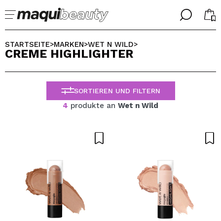
╳
╳
WÄHLE DEINE SPRACHE
STARTSEITE
MARKEN
WET N WILD
>
>
>
CREME HIGHLIGHTER
Ich bin bereits #maquilover, ich habe ein Konto
WILLKOMMEN!
ALEMAN
ESPAÑOL
SORTIEREN UND FILTERN
ENGLISH
FRANCES
4
produkte an
Wet n Wild
ITALIANO
PORTUGUESE
Passwort vergessen?
Ich habe hier kein Konto