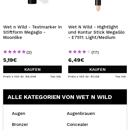
Wet n Wild - Textmarker in
Wet N Wild - Hightlight
Stiftform Megaglo -
und Kontur Stick MegaGlo
Moonlike
- E7511: Light/Medium
(2)
(17)
5,19€
6,49€
KAUFEN
KAUFEN
Preis x 100 Gr: 86,50€
Tax Inb.
Preis x 100 Gr: 81,12€
Tax Inb.
ALLE KATEGORIEN VON WET N WILD
Augen
Augenbrauen
Bronzer
Concealer