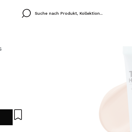
s
Cristina
Antonia
Ines
Ich habe hier kein K
SPRACHE
ez que
Buena experiencia
Muy bien
Spedizi
ICH M
ALEMAN
ESPAÑOL
eriencia
imballa
ajería.
elegan
REGIS
colori sc
Durch die Erstellung e
Einkäufe schnell tätig