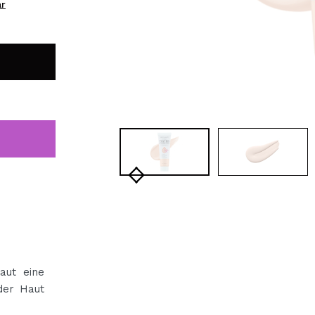
ar
bisherigen Vorgänge ei
BE
aut eine
 der Haut