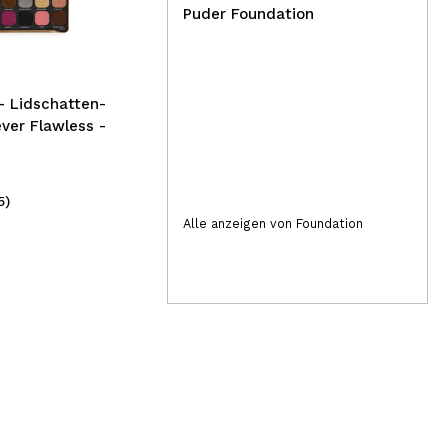
Fra
Puder Foundation
– Lidschatten-
ever Flawless -
5)
(2)
13,20€
7,
Alle anzeigen von Foundation
16,50€