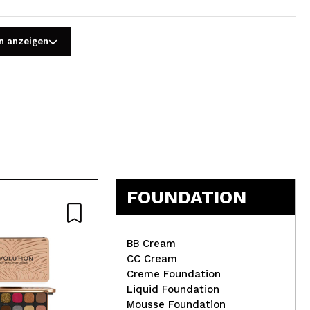
n anzeigen
5
FOUNDATION
-20%
BB Cream
Dieses Angebot endet in:
CC Cream
16
Tag
05
h
:
21
m
:
10
s
Creme Foundation
SEGLE – Sanfte Vulkan-
Liquid Foundation
La 
Peeling-Maske
Mousse Foundation