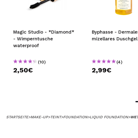
Magic Studio - *Diamond*
Byphasse - Dermale
- Wimperntusche
mizellares Duschgel
waterproof
(10)
(4)
2,50€
2,99€
STARTSEITE
>
MAKE-UP
>
TEINT
>
FOUNDATION
>
LIQUID FOUNDATION
>
WET