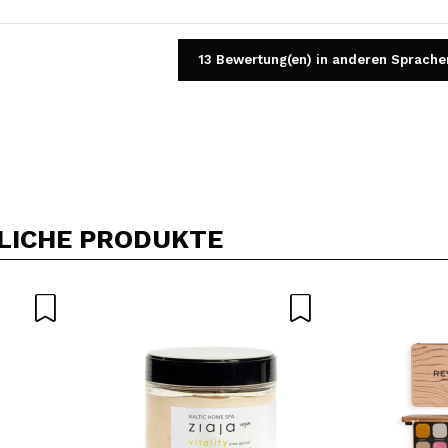
13 Bewertung(en) in anderen Sprache
Ein Video oder Foto teilen
Dein Video könnte das erste sein. Stell es dir vor...
LICHE PRODUKTE
5/
Kauf empfehlen?
Ja
Nein
DEN