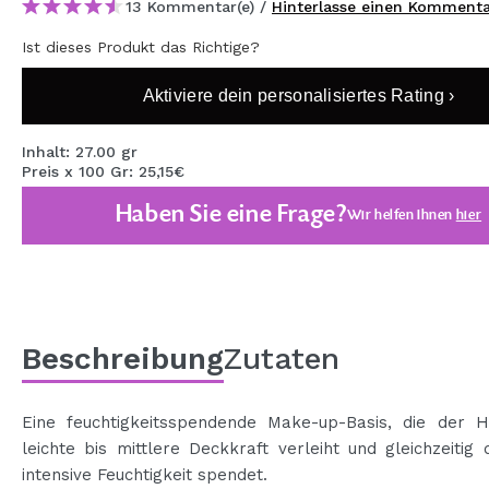
13 Kommentar(e) /
Hinterlasse einen Komment
MAQUIFARMA
Ist dieses Produkt das Richtige?
KOREA ZONE
Aktiviere dein personalisiertes Rating ›
TRAVEL SIZE
NATURE
Inhalt: 27.00 gr
Preis x 100 Gr: 25,15€
Haben Sie eine Frage?
Wir helfen Ihnen
hier
SPECIALS
OUTLET
SIE SIND ZURÜCKGEKEHRT!
BALD VERFÜGBAR
Beschreibung
Zutaten
BLOG
Eine feuchtigkeitsspendende Make-up-Basis, die der H
leichte bis mittlere Deckkraft verleiht und gleichzeitig
intensive Feuchtigkeit spendet.