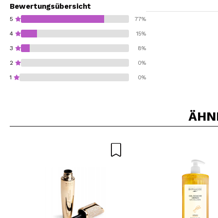
Bewertungsübersicht
5
77%
4
15%
3
8%
2
0%
1
0%
ÄHN
Würden Sie diesen 
SEN