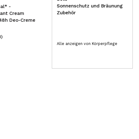
Sonnenschutz und Bräunung
al* -
Zubehör
rant Cream
48h Deo-Creme
1)
(1)
79,95€
4
Alle anzeigen von Körperpflege