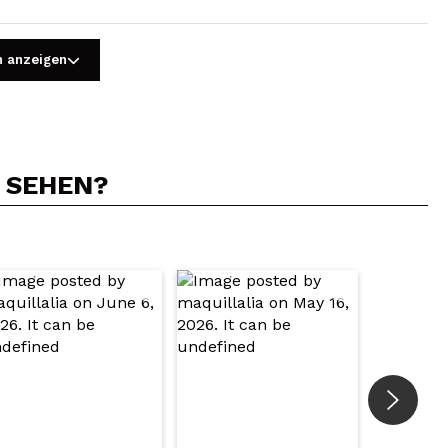
n anzeigen
N SEHEN?
5