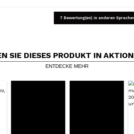
7 Bewertung(en) in anderen Sprache
 SIE DIESES PRODUKT IN AKTIO
Ein Video oder Foto teilen
Dein Video könnte das erste sein. Stell es dir vor...
ENTDECKE MEHR
5/
Kauf empfehlen?
Ja
Nein
DEN