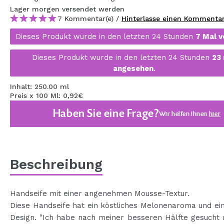
MAQUIFARMA
Lager
morgen
versendet werden
7 Kommentar(e) /
Hinterlasse einen Kommenta
KOREA ZONE
Dieses Produkt wurde in den letzten 24 Stunden
7 Mal v
TRAVEL SIZE
Dieses Produkt wurde in den letzten 24 Stunden
23
NATURE
angesehen
.
Inhalt: 250.00 ml
Preis x 100 Ml: 0,92€
SPECIALS
Haben Sie eine Frage?
Wir helfen Ihnen
hier
OUTLET
SIE SIND ZURÜCKGEKEHRT!
BALD VERFÜGBAR
Beschreibung
BLOG
Handseife mit einer angenehmen Mousse-Textur.
Diese Handseife hat ein köstliches Melonenaroma und ein
Design. "Ich habe nach meiner besseren Hälfte gesucht 