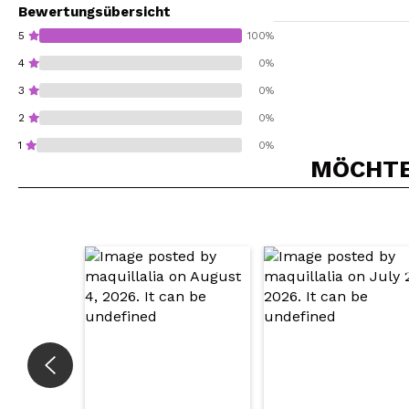
Bewertungsübersicht
5
100%
4
0%
3
0%
2
0%
1
0%
MÖCHTEN
Würden Sie diesen 
SEN