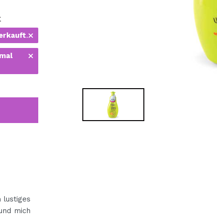
bisherigen Vorgänge ei
r
erkauft
.
BE
 mal
 lustiges
und mich