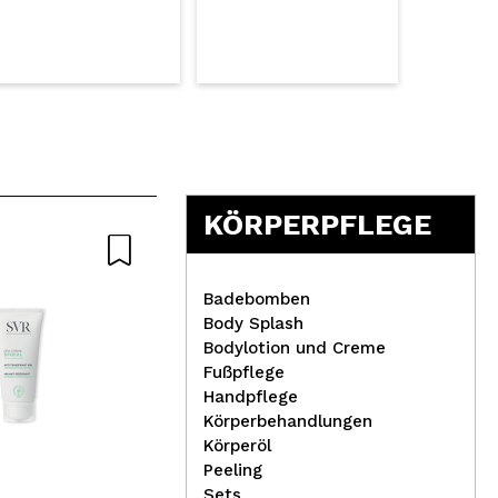
KÖRPERPFLEGE
Badebomben
Body Splash
Bodylotion und Creme
Fußpflege
Viseart - Lidschatten-
The
Handpflege
Palette Slim Pro - VPE06:
sch
Körperbehandlungen
Paris Nudes
– M
Körperöl
Peeling
Sets