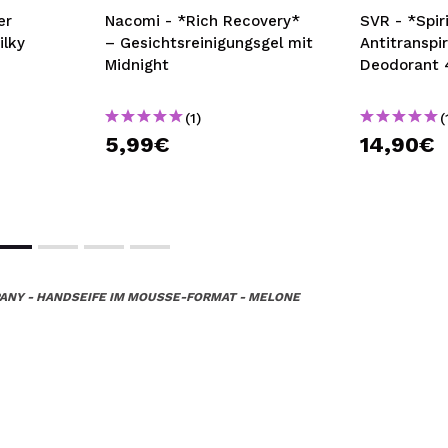
Nacomi - *Rich Recovery*
SVR - *Spiri
ilky
– Gesichtsreinigungsgel mit
Antitranspi
Midnight
Deodorant 
(1)
(
5,99€
14,90€
ANY - HANDSEIFE IM MOUSSE-FORMAT - MELONE