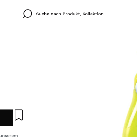
Cristina
Antonia
Ines
Ich habe hier kein K
SPRACHE
ez que
Buena experiencia
Muy bien
Spedizi
ICH M
ALEMAN
ESPAÑOL
eriencia
imballa
ajería.
elegan
REGIS
colori sc
Durch die Erstellung e
Einkäufe schnell tätig
 unserem