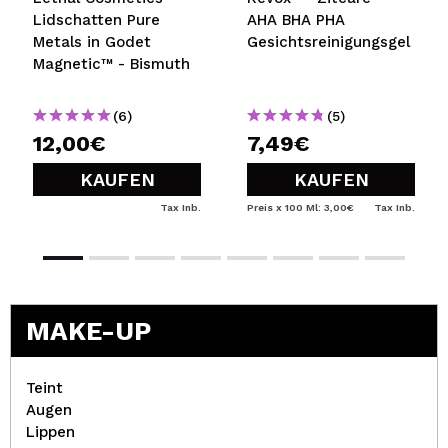
Lidschatten Pure
AHA BHA PHA
Metals in Godet
Gesichtsreinigungsgel
Magnetic™ - Bismuth
(6)
(5)
12,00€
7,49€
KAUFEN
KAUFEN
Tax Inb.
Preis x 100 Ml: 3,00€
Tax Inb.
MAKE-UP
Teint
Augen
Lippen