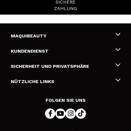
SICHERE
ZAHLUNG
MAQUIBEAUTY
Über uns
KUNDENDIENST
Beschäftigung
Liefer- und Versandkosten
SICHERHEIT UND PRIVATSPHÄRE
Geschenkkarten
Widerruf / Rücksendungen
Bedingungen und Datenschutz
NÜTZLICHE LINKS
Zahlung
Datenschutzrichtlinie
Kontakt
Cookies Policy
FOLGEN SIE UNS
Online Streitschlichtung (ODR)