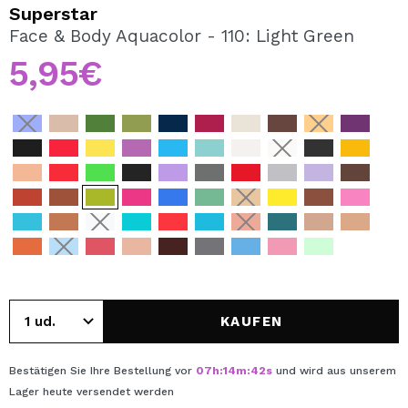
ICH MÖCHTE MICH
Superstar
REGISTRIEREN
Face & Body Aquacolor - 110: Light Green
5,95€
Durch die Erstellung eines Kontos bei Maquillalia.de
können Sie Ihre Einkäufe schnell tätigen, den Status Ihrer
Bestellungen überprüfen und Ihre bisherigen Vorgänge
einsehen.
BENUTZERKONTO ERSTELLEN
KAUFEN
Bestätigen Sie Ihre Bestellung vor
07
h
:
14
m
:
42
s
und wird aus unserem
Lager
heute
versendet werden