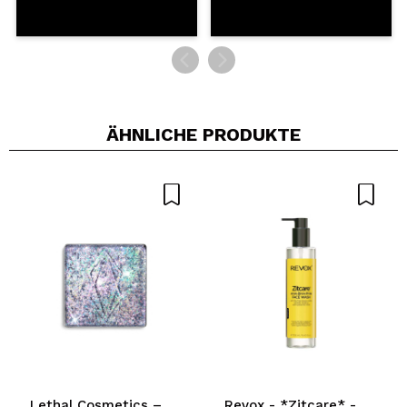
ÄHNLICHE PRODUKTE
Lethal Cosmetics –
Revox - *Zitcare* -