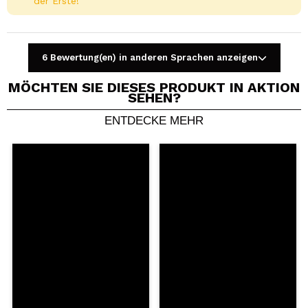
der Erste!
6 Bewertung(en) in anderen Sprachen anzeigen
MÖCHTEN SIE DIESES PRODUKT IN AKTION
SEHEN?
ENTDECKE MEHR
Ein Video oder Foto teilen
Dein Video könnte das erste sein. Stell es dir vor...
Würden Sie diesen Kauf empfehlen?
Ja
Nein
5/5
SENDEN