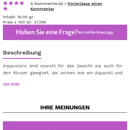
6 Kommentar(e) /
Hinterlasse einen
Kommentar
Inhalt: 16.00 gr
Preis x 100 Gr: 37,19€
Haben Sie eine Frage?
Wir helfen Ihnen
hier
Beschreibung
Aquacolors sind sowohl für das Gesicht als auch für
den Körper geeignet, sie wirken wie ein Aquarell und
können daher sowohl von Profis als auch von
ver más
Anfängern verwendet werden.
Es kann mit einem Schwamm oder einem feuchten
Pinsel aufgetragen werden.
IHRE
MEINUNGEN
Es kann leicht mit Wasser und Seife entfernt werden.
Erhältlich in einer Vielzahl von Tönen.