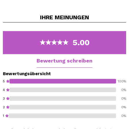
Es kann mit einem Schwamm oder einem feuchten
Pinsel aufgetragen werden.
IHRE
MEINUNGEN
Es kann leicht mit Wasser und Seife entfernt werden.
Erhältlich in einer Vielzahl von Tönen.
5.00
Bewertung schreiben
Bewertungsübersicht
5
100%
4
0%
3
0%
2
0%
1
0%