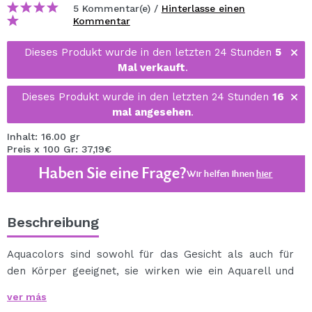
5 Kommentar(e) /
Hinterlasse einen
Kommentar
Dieses Produkt wurde in den letzten 24 Stunden
5
Mal verkauft
.
Dieses Produkt wurde in den letzten 24 Stunden
16
mal angesehen
.
Inhalt: 16.00 gr
Preis x 100 Gr: 37,19€
Haben Sie eine Frage?
Wir helfen Ihnen
hier
Beschreibung
Aquacolors sind sowohl für das Gesicht als auch für
den Körper geeignet, sie wirken wie ein Aquarell und
können daher sowohl von Profis als auch von
ver más
Anfängern verwendet werden.