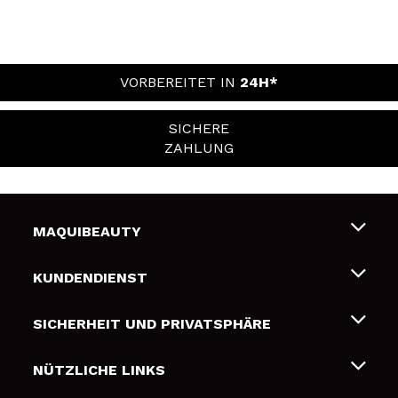
VORBEREITET IN
24H*
SICHERE
ZAHLUNG
MAQUIBEAUTY
Über uns
KUNDENDIENST
Beschäftigung
Liefer- und Versandkosten
SICHERHEIT UND PRIVATSPHÄRE
Geschenkkarten
Widerruf / Rücksendungen
Bedingungen und Datenschutz
NÜTZLICHE LINKS
Zahlung
Datenschutzrichtlinie
Kontakt