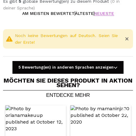
Es gibt
5
globale Bewertung(en) zu diesem Produkt
(0 in
deiner Sprache)
AM MEISTEN BEWERTET
ÄLTESTE
NEUESTE
Noch keine Bewertungen auf Deutsch. Seien Sie
der Erste!
5 Bewertung(en) in anderen Sprachen anzeigen
MÖCHTEN SIE DIESES PRODUKT IN AKTION
SEHEN?
ENTDECKE MEHR
Ein Video oder Foto teilen
Dein Video könnte das erste sein. Stell es dir vor...
Würden Sie diesen Kauf empfehlen?
Ja
Nein
5/5