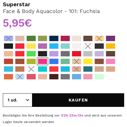
ICH MÖCHTE MICH
Superstar
REGISTRIEREN
Face & Body Aquacolor - 101: Fuchsia
5,95€
Durch die Erstellung eines Kontos bei Maquillalia.de
können Sie Ihre Einkäufe schnell tätigen, den Status Ihrer
Bestellungen überprüfen und Ihre bisherigen Vorgänge
einsehen.
BENUTZERKONTO ERSTELLEN
KAUFEN
Bestätigen Sie Ihre Bestellung vor
02
h
:
23
m
:
13
s
und wird aus unserem
Lager
heute
versendet werden