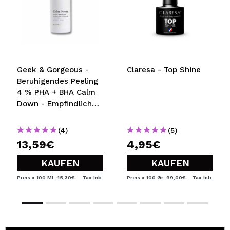
Geek & Gorgeous -
Claresa - Top Shine
Beruhigendes Peeling
4 % PHA + BHA Calm
Down - Empfindliche
Haut 30ml
(4)
(5)
13,59€
4,95€
KAUFEN
KAUFEN
Preis x 100 Ml: 45,30€
Tax Inb.
Preis x 100 Gr: 99,00€
Tax Inb.