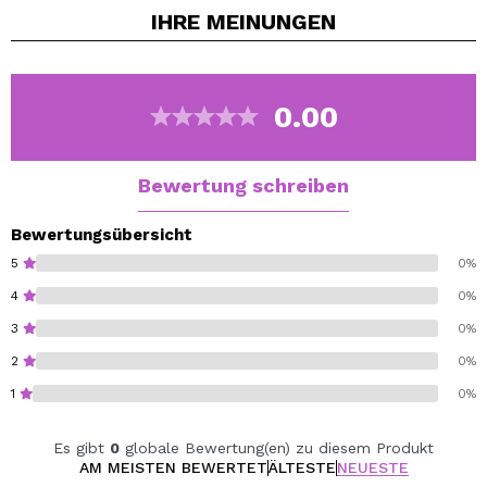
IHRE
MEINUNGEN
Pinsel.
Es lässt sich leicht mit Wasser und Seife entfernen.
In vielen verschiedenen Farbtönen erhältlich.
0.00
Bewertung schreiben
Bewertungsübersicht
5
0%
4
0%
3
0%
2
0%
1
0%
Es gibt
0
globale Bewertung(en) zu diesem Produkt
AM MEISTEN BEWERTET
ÄLTESTE
NEUESTE