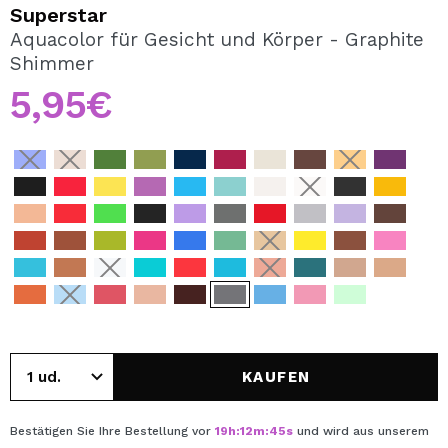
ICH MÖCHTE MICH
Superstar
REGISTRIEREN
Aquacolor für Gesicht und Körper - Graphite
Shimmer
Durch die Erstellung eines Kontos bei Maquillalia.de
können Sie Ihre Einkäufe schnell tätigen, den Status Ihrer
5,95€
Bestellungen überprüfen und Ihre bisherigen Vorgänge
einsehen.
BENUTZERKONTO ERSTELLEN
KAUFEN
Bestätigen Sie Ihre Bestellung vor
19
h
:
12
m
:
45
s
und wird aus unserem