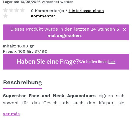
Lager
am 10/08/2026
versendet werden
0 Kommentar(e) /
Hinterlasse einen
Kommentar
Dieses Produkt wurde in den letzten 24 Stunden
5
mal angesehen
.
Inhalt: 16.00 gr
Preis x 100 Gr: 37,19€
Haben Sie eine Frage?
Wir helfen Ihnen
hier
Beschreibung
Superstar Face and Neck Aquacolours
eignen sich
sowohl für das Gesicht als auch den Körper, sie
funktionieren wie eine Aquarellfarbe und können daher
ver más
sowohl von Profis als auch von Anfängern verwendet
werden.
Der Auftrag erfolgt mit einem feuchten Schwamm oder