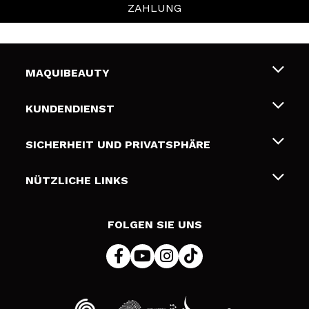
ZAHLUNG
MAQUIBEAUTY
Über uns
KUNDENDIENST
Beschäftigung
Liefer- und Versandkosten
SICHERHEIT UND PRIVATSPHÄRE
Geschenkkarten
Widerruf / Rücksendungen
Bedingungen und Datenschutz
NÜTZLICHE LINKS
Zahlung
Datenschutzrichtlinie
Kontakt
Cookies Policy
FOLGEN SIE UNS
Online Streitschlichtung (ODR)