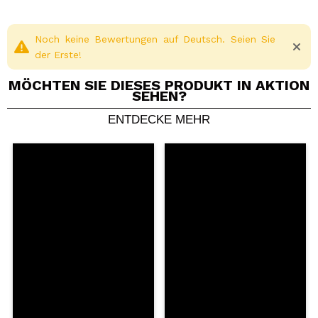
Noch keine Bewertungen auf Deutsch. Seien Sie
der Erste!
MÖCHTEN SIE DIESES PRODUKT IN AKTION
SEHEN?
ENTDECKE MEHR
Ein Video oder Foto teilen
Dein Video könnte das erste sein. Stell es dir vor...
Würden Sie diesen Kauf empfehlen?
Ja
Nein
5/5
SENDEN