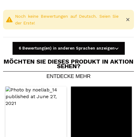
Noch keine Bewertungen auf Deutsch. Seien Sie
der Erste!
6 Bewertung(en) in anderen Sprachen anzeigen
MÖCHTEN SIE DIESES PRODUKT IN AKTION
SEHEN?
ENTDECKE MEHR
Ein Video oder Foto teilen
Dein Video könnte das erste sein. Stell es dir vor...
Würden Sie diesen Kauf empfehlen?
Ja
Nein
5/5
SENDEN