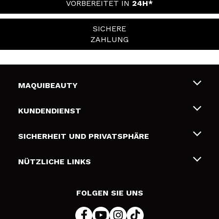
VORBEREITET IN
24H*
SICHERE
ZAHLUNG
MAQUIBEAUTY
Über uns
KUNDENDIENST
Beschäftigung
Liefer- und Versandkosten
SICHERHEIT UND PRIVATSPHÄRE
Geschenkkarten
Widerruf / Rücksendungen
Bedingungen und Datenschutz
NÜTZLICHE LINKS
Zahlung
Datenschutzrichtlinie
Kontakt
Cookies Policy
FOLGEN SIE UNS
Online Streitschlichtung (ODR)