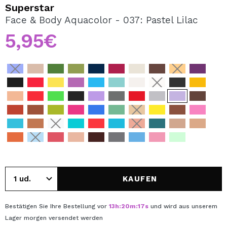
ICH MÖCHTE MICH
Superstar
REGISTRIEREN
Face & Body Aquacolor - 037: Pastel Lilac
5,95€
Durch die Erstellung eines Kontos bei Maquillalia.de
können Sie Ihre Einkäufe schnell tätigen, den Status Ihrer
Bestellungen überprüfen und Ihre bisherigen Vorgänge
einsehen.
BENUTZERKONTO ERSTELLEN
KAUFEN
Bestätigen Sie Ihre Bestellung vor
13
h
:
20
m
:
17
s
und wird aus unserem
Lager
morgen
versendet werden