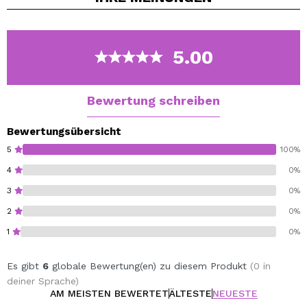
Erhältlich in einer Vielzahl von Tönen.
5.00
Bewertung schreiben
Bewertungsübersicht
5
100%
4
0%
3
0%
2
0%
1
0%
Es gibt
6
globale Bewertung(en) zu diesem Produkt
(0 in
deiner Sprache)
AM MEISTEN BEWERTET
ÄLTESTE
NEUESTE