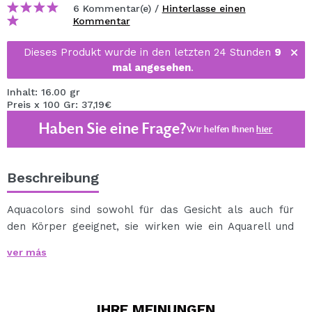
6 Kommentar(e) /
Hinterlasse einen
Kommentar
Dieses Produkt wurde in den letzten 24 Stunden
9
mal angesehen
.
Inhalt: 16.00 gr
Preis x 100 Gr: 37,19€
Haben Sie eine Frage?
Wir helfen Ihnen
hier
Beschreibung
Aquacolors sind sowohl für das Gesicht als auch für
den Körper geeignet, sie wirken wie ein Aquarell und
können daher sowohl von Profis als auch von
ver más
Anfängern verwendet werden.
Es kann mit einem Schwamm oder einem feuchten
Pinsel aufgetragen werden.
IHRE
MEINUNGEN
Es kann leicht mit Wasser und Seife entfernt werden.