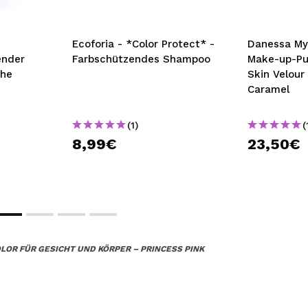
Ecoforia - *Color Protect* -
Danessa My
ender
Farbschützendes Shampoo
Make-up-Pu
che
Skin Velour
Caramel
(1)
(
8,99€
23,50€
LOR FÜR GESICHT UND KÖRPER – PRINCESS PINK