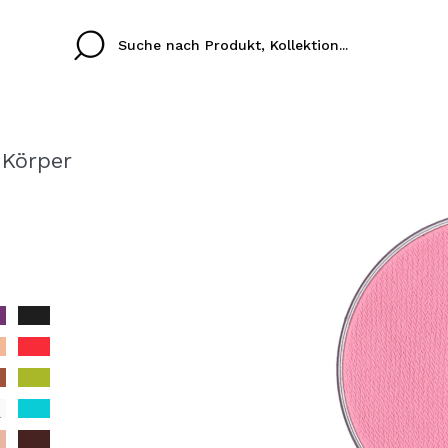
 Körper
Cristina
Antonia
Ines
Ich habe hier kein K
SPRACHE
ez que
Buena experiencia
Muy bien
Spedizi
ICH M
ALEMAN
ESPAÑOL
eriencia
imballa
ajería.
elegan
REGIS
colori sc
Durch die Erstellung e
Einkäufe schnell tätig