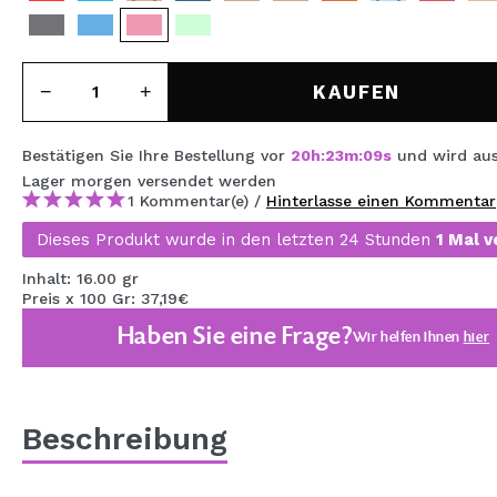
MAQUIFARMA
KOREA ZONE
KAUFEN
TRAVEL SIZE
NATURE
Bestätigen Sie Ihre Bestellung vor
20
h
:
23
m
:
08
s
und wird au
Lager
morgen
versendet werden
1 Kommentar(e) /
Hinterlasse einen Kommentar
SPECIALS
Dieses Produkt wurde in den letzten 24 Stunden
1 Mal v
OUTLET
Inhalt: 16.00 gr
Preis x 100 Gr: 37,19€
SIE SIND ZURÜCKGEKEHRT!
Haben Sie eine Frage?
Wir helfen Ihnen
hier
BALD VERFÜGBAR
BLOG
Beschreibung