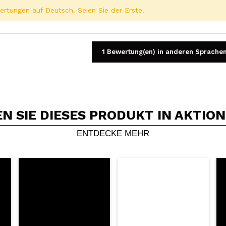
rtungen auf Deutsch. Seien Sie der Erste!
1 Bewertung(en) in anderen Sprache
 SIE DIESES PRODUKT IN AKTIO
Ein Video oder Foto teilen
Dein Video könnte das erste sein. Stell es dir vor...
ENTDECKE MEHR
5/
Kauf empfehlen?
Ja
Nein
DEN