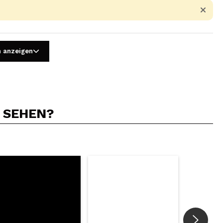
n anzeigen
N SEHEN?
5