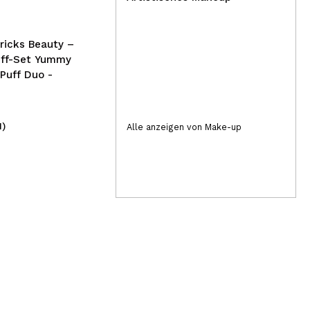
ricks Beauty –
ff-Set Yummy
 Puff Duo -
1)
(2)
Alle anzeigen von Make-up
2,59€
2,