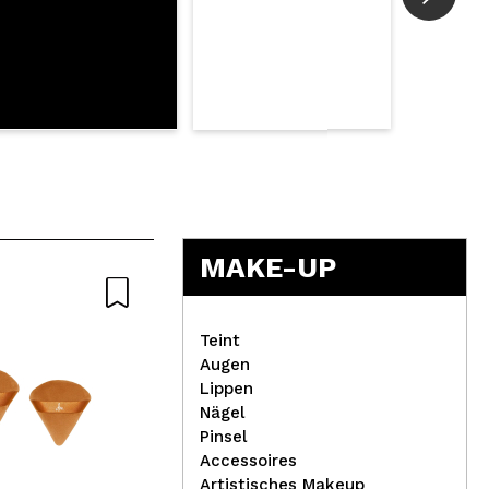
MAKE-UP
Teint
Augen
Lippen
Nägel
W7 – Lipgloss Lip Splash -
Mag
Pinsel
Gorgeous Grape
Eye
Accessoires
Artistisches Makeup