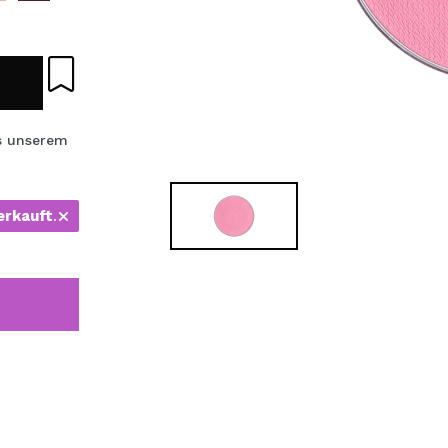
bisherigen Vorgänge ei
BE
s unserem
erkauft
.