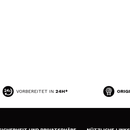
VORBEREITET IN
24H*
ORIG
SICHERHEIT UND PRIVATSPHÄRE
NÜTZLICHE LINK