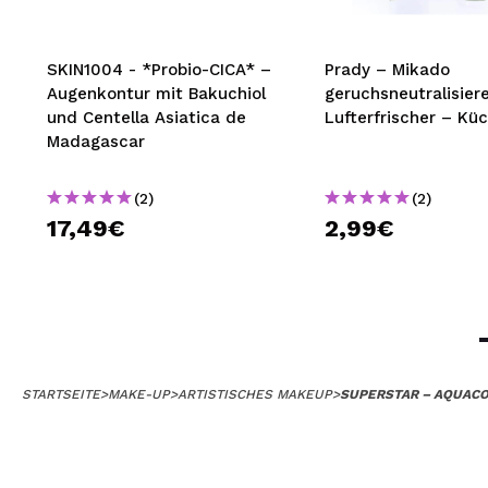
SKIN1004 - *Probio-CICA* –
Prady – Mikado
Augenkontur mit Bakuchiol
geruchsneutralisier
und Centella Asiatica de
Lufterfrischer – Kü
Madagascar
(2)
(2)
17,49€
2,99€
STARTSEITE
>
MAKE-UP
>
ARTISTISCHES MAKEUP
>
SUPERSTAR – AQUACO