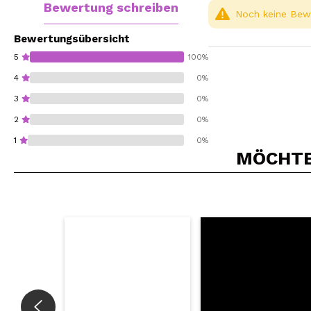
Bewertung schreiben
Noch keine Bewe
Bewertungsübersicht
5
100%
4
0%
3
0%
2
0%
1
0%
MÖCHTEN
Würden Sie diesen 
SEN