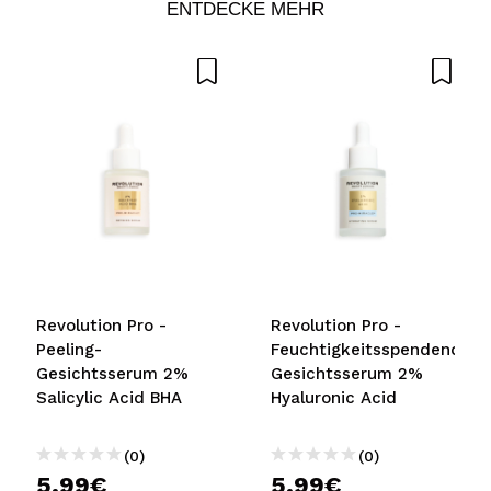
ICH MÖCHTE MICH
ENTDECKE MEHR
REGISTRIEREN
Durch die Erstellung eines Kontos bei Maquillalia.de
können Sie Ihre Einkäufe schnell tätigen, den Status Ihrer
Bestellungen überprüfen und Ihre bisherigen Vorgänge
einsehen.
BENUTZERKONTO ERSTELLEN
Revolution Pro -
Revolution Pro -
Peeling-
Feuchtigkeitsspendendes
Gesichtsserum 2%
Gesichtsserum 2%
Salicylic Acid BHA
Hyaluronic Acid
(0)
(0)
5,99€
5,99€