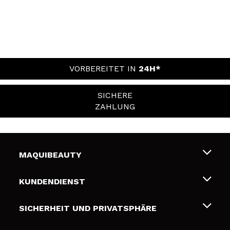
VORBEREITET IN
24H*
SICHERE
ZAHLUNG
MAQUIBEAUTY
Über uns
KUNDENDIENST
Beschäftigung
Liefer- und Versandkosten
SICHERHEIT UND PRIVATSPHÄRE
Geschenkkarten
Widerruf / Rücksendungen