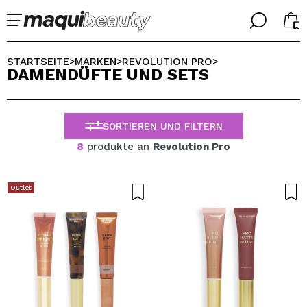
╳
╳
WÄHLE DEINE SPRACHE
STARTSEITE
MARKEN
REVOLUTION PRO
>
>
>
DAMENDÜFTE UND SETS
Ich bin bereits #maquilover, ich habe ein Konto
WILLKOMMEN!
ALEMAN
ESPAÑOL
SORTIEREN UND FILTERN
ENGLISH
FRANCES
8
produkte an
Revolution Pro
ITALIANO
PORTUGUESE
Passwort vergessen?
Outlet
Ich habe hier kein Konto