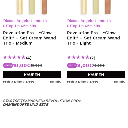
Dieses Angebot endet in:
Dieses Angebot endet in:
01
Tag
11
h
:
45
m
:
58
s
01
Tag
11
h
:
45
m
:
58
s
Revolution Pro - *Glow
Revolution Pro - *Glow
Edit* – Set Cream Wand
Edit* – Set Cream Wand
Trio - Medium
Trio - Light
(4)
(2)
10,00€
8,00€
19,99€
19,99€
-50%
-60%
KAUFEN
KAUFEN
Preis x Einheit: 6,66€
Tax Inb.
Preis x Einheit: 6,66€
Tax Inb.
STARTSEITE
>
MARKEN
>
REVOLUTION PRO
>
DAMENDÜFTE UND SETS