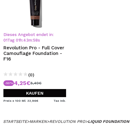
Dieses Angebot endet in:
01
Tag
01
h
:
43
m
:
57
s
Revolution Pro - Full Cover
Camouflage Foundation -
F16
(0)
4,25€
8,49€
-50%
KAUFEN
Preis x 100 Ml: 33,96€
Tax Inb.
STARTSEITE
>
MARKEN
>
REVOLUTION PRO
>
LIQUID FOUNDATION