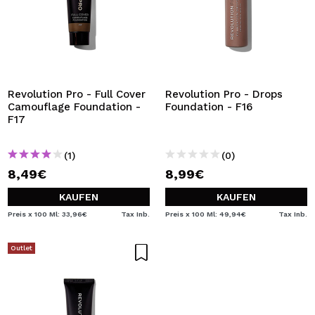
Revolution Pro - Full Cover
Revolution Pro - Drops
Camouflage Foundation -
Foundation - F16
F17
(1)
(0)
8,49€
8,99€
KAUFEN
KAUFEN
Preis x 100 Ml: 33,96€
Tax Inb.
Preis x 100 Ml: 49,94€
Tax Inb.
Outlet