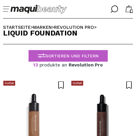
╳
╳
WÄHLE DEINE SPRACHE
STARTSEITE
MARKEN
REVOLUTION PRO
>
>
>
LIQUID FOUNDATION
Ich bin bereits #maquilover, ich habe ein Konto
WILLKOMMEN!
ALEMAN
ESPAÑOL
SORTIEREN UND FILTERN
ENGLISH
FRANCES
13
produkte an
Revolution Pro
ITALIANO
PORTUGUESE
Passwort vergessen?
Outlet
Outlet
Ich habe hier kein Konto