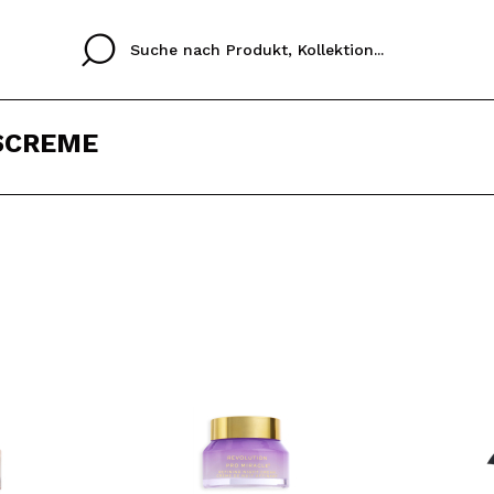
SCREME
Cristina
Antonia
Ines
Ich habe hier kein K
SPRACHE
ez que
Buena experiencia
Muy bien
Spedizi
ICH M
ALEMAN
ESPAÑOL
eriencia
imballa
ajería.
elegan
REGIS
colori sc
Durch die Erstellung e
Einkäufe schnell tätig