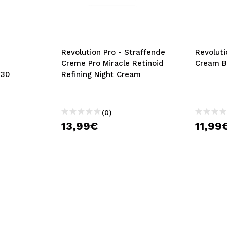
bisherigen Vorgänge ei
BE
Revolution Pro - Straffende
Revoluti
Creme Pro Miracle Retinoid
Cream B
F30
Refining Night Cream
(0)
13,99€
11,99