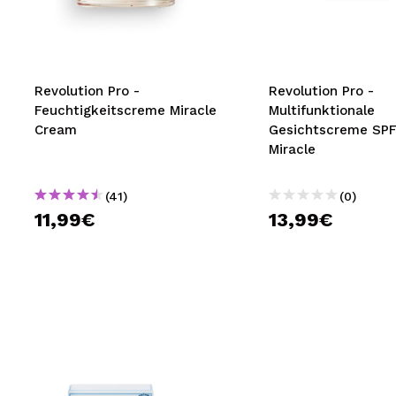
MAQUIFARMA
KOREA ZONE
TRAVEL SIZE
Revolution Pro -
Revolution Pro -
Feuchtigkeitscreme Miracle
Multifunktionale
NATURE
Cream
Gesichtscreme SP
Miracle
SPECIALS
(41)
(0)
OUTLET
11,99€
13,99€
SIE SIND ZURÜCKGEKEHRT!
BALD VERFÜGBAR
BLOG