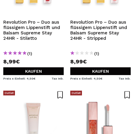
ICH MÖCHTE MICH
REGISTRIEREN
Durch die Erstellung eines Kontos bei Maquillalia.de
Revolution Pro – Duo aus
Revolution Pro – Duo aus
können Sie Ihre Einkäufe schnell tätigen, den Status Ihrer
flüssigem Lippenstift und
flüssigem Lippenstift und
Bestellungen überprüfen und Ihre bisherigen Vorgänge
Balsam Supreme Stay
Balsam Supreme Stay
einsehen.
24HR - Stiletto
24HR - Stripped
(1)
(1)
BENUTZERKONTO ERSTELLEN
8,99€
8,99€
KAUFEN
KAUFEN
Preis x Einheit: 4,50€
Tax Inb.
Preis x Einheit: 4,50€
Tax Inb.
Outlet
Outlet