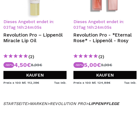
Dieses Angebot endet in:
Dieses Angebot endet in:
03
Tag
14
h
:
24
m
:
05
s
03
Tag
14
h
:
24
m
:
05
s
Revolution Pro – Lippenöl
Revolution Pro - *Eternal
Miracle Lip Oil
Rose* - Lippenöl - Rosy
(2)
(2)
4,50€
5,00€
8,99€
9,99€
-50%
-50%
KAUFEN
KAUFEN
Preis x 100 Ml: 112,38€
Tax Inb.
Preis x 100 Ml: 124,88€
Tax Inb.
STARTSEITE
>
MARKEN
>
REVOLUTION PRO
>
LIPPENPFLEGE