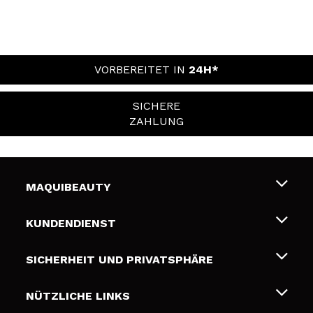
VORBEREITET IN
24H*
SICHERE
ZAHLUNG
MAQUIBEAUTY
Über uns
KUNDENDIENST
Beschäftigung
Liefer- und Versandkosten
SICHERHEIT UND PRIVATSPHÄRE
Geschenkkarten
Widerruf / Rücksendungen
Bedingungen und Datenschutz
NÜTZLICHE LINKS
Zahlung
Datenschutzrichtlinie