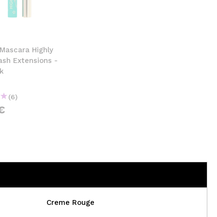
nsehen.
NUTZERKONTO ERSTELLEN
 Mascara Highly
ash Extensions -
ck
(6)
€
Creme Rouge