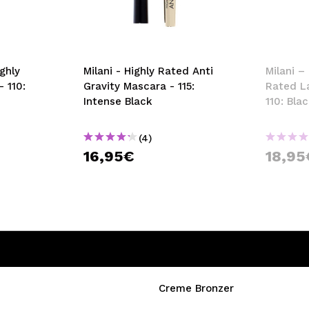
bisherigen Vorgänge ei
BE
ghly
Milani - Highly Rated Anti
Milani –
- 110:
Gravity Mascara - 115:
Rated L
Intense Black
110: Bla
(4)
16,95€
18,95
Creme Bronzer