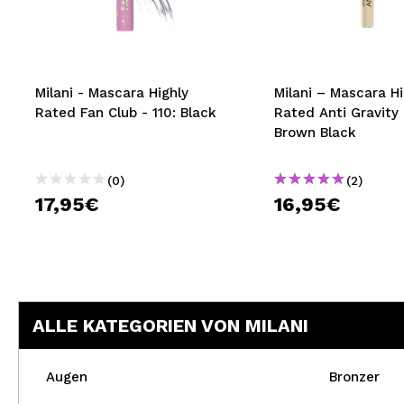
MAQUIFARMA
KOREA ZONE
TRAVEL SIZE
Milani - Mascara Highly
Milani – Mascara Hi
Rated Fan Club - 110: Black
Rated Anti Gravity 
NATURE
Brown Black
(0)
(2)
SPECIALS
17,95€
16,95€
OUTLET
SIE SIND ZURÜCKGEKEHRT!
BALD VERFÜGBAR
ALLE KATEGORIEN VON MILANI
BLOG
Augen
Bronzer