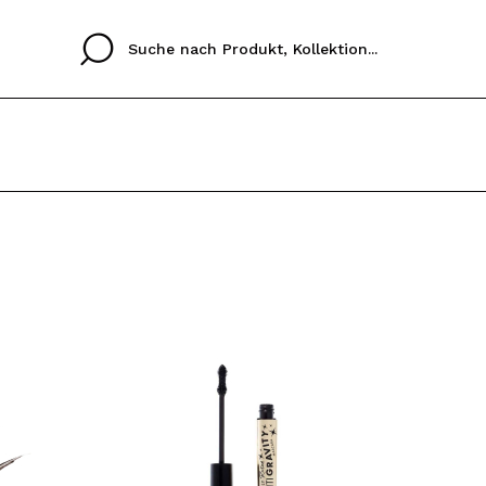
Cristina
Antonia
Ines
Ich habe hier kein K
SPRACHE
ez que
Buena experiencia
Muy bien
Spedizi
ICH M
ALEMAN
ESPAÑOL
eriencia
imballa
ajería.
elegan
REGIS
colori sc
Durch die Erstellung e
Einkäufe schnell tätig