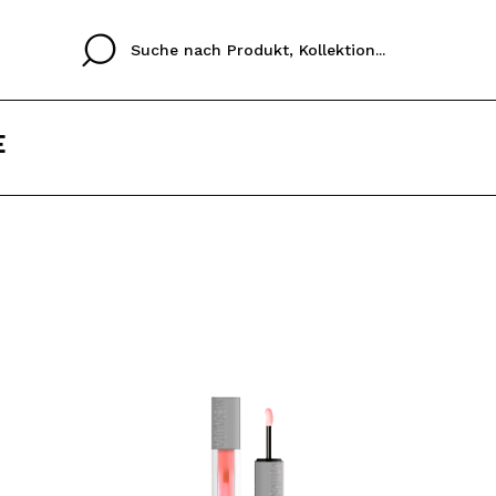
E
Cristina
Antonia
Ines
Ich habe hier kein K
SPRACHE
ez que
Buena experiencia
Muy bien
Spedizi
ICH M
ALEMAN
ESPAÑOL
eriencia
imballa
ajería.
elegan
REGIS
colori sc
Durch die Erstellung e
Einkäufe schnell tätig