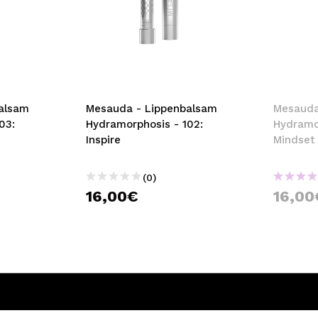
alsam
Mesauda - Lippenbalsam
Mesauda
03:
Hydramorphosis - 102:
Hydramo
Inspire
Mindset
(0)
16,00€
16,00