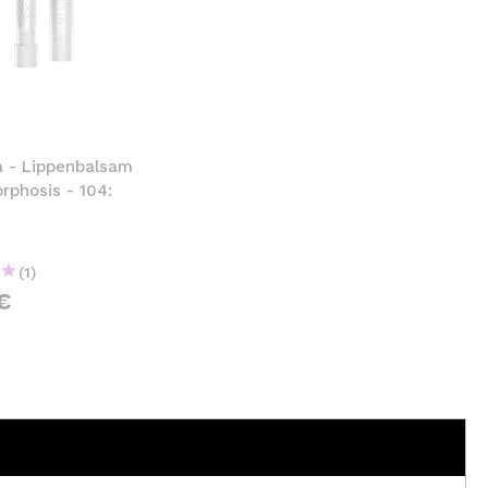
 - Lippenbalsam
rphosis - 104:
(1)
€