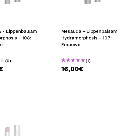
nsehen.
NUTZERKONTO ERSTELLEN
 - Lippenbalsam
Mesauda - Lippenbalsam
rphosis - 108:
Hydramorphosis - 107:
ge
Empower
(0)
(1)
€
16,00€