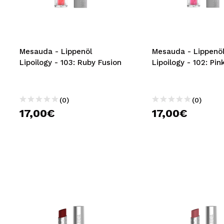
MAQUIFARMA
KOREA ZONE
TRAVEL SIZE
Mesauda - Lippenöl
Mesauda - Lippenö
Lipoilogy - 103: Ruby Fusion
Lipoilogy - 102: Pink
NATURE
(0)
(0)
SPECIALS
17,00€
17,00€
OUTLET
SIE SIND ZURÜCKGEKEHRT!
BALD VERFÜGBAR
BLOG