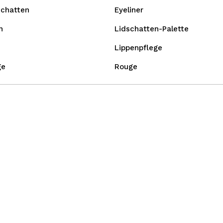
schatten
Eyeliner
n
Lidschatten-Palette
Lippenpflege
ge
Rouge