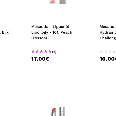
bisherigen Vorgänge ei
BE
l
Mesauda - Lippenöl
Mesauda
 Elixir
Lipoilogy - 101: Peach
Hydramo
Blossom
Challen
(1)
17,00€
16,00